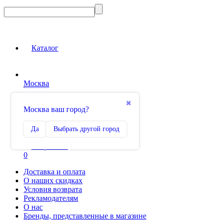
Каталог
Москва
Вход на сайт
✖
Москва ваш город?
Сравнение
Да
Выбрать другой город
0
Избранное
0
Доставка и оплата
О наших скидках
Условия возврата
Рекламодателям
О нас
Бренды, представленные в магазине