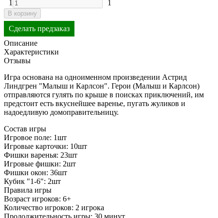
1
1
В корзину
Сделать предзаказ
Описание
Характеристики
Отзывы
Игра основана на одноименном произведении Астрид
Линдгрен "Малыш и Карлсон". Герои (Малыш и Карлсон)
отправляются гулять по крыше в поисках приключений, им
предстоит есть вкуснейшее варенье, пугать жуликов и
надоедливую домоправительницу.
Состав игры
Игровое поле: 1шт
Игровые карточки: 10шт
Фишки варенья: 23шт
Игровые фишки: 2шт
Фишки окон: 36шт
Кубик "1-6": 2шт
Правила игры
Возраст игроков: 6+
Количество игроков: 2 игрока
Продолжительность игры: 30 минут