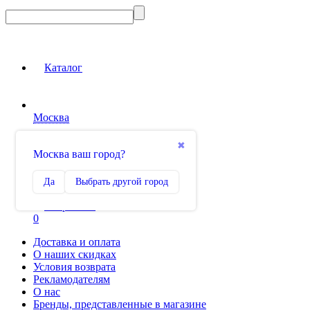
Каталог
Москва
Вход на сайт
✖
Москва ваш город?
Сравнение
Да
Выбрать другой город
0
Избранное
0
Доставка и оплата
О наших скидках
Условия возврата
Рекламодателям
О нас
Бренды, представленные в магазине