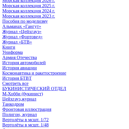
Морская коллекция 2026 г.
Морская коллекция 2025 г.
Морская коллекция 2024 г.
Морская коллекция 2023 г.
Пособия по моделизму
Альманах «Гангут»
Журнал «Цейхгауз»
Журнал «Фортовед»
Журнал «БТВ»
Книги
Униформа
Армия Отечества
История автомобилей
История авиации
Космонавтика и ракетостроение
История БТВТ
Смотреть все
БУКИНИСТИЧЕСКИЙ ОТДЕЛ
М-Хобби (букинист)
Цейхгауз,журнал
Танкодром
Фронтовая иллюстрация
Полигон, журнал
Вертолёты в мсшт. 1/72
Вертолёты в мсшт. 1/48