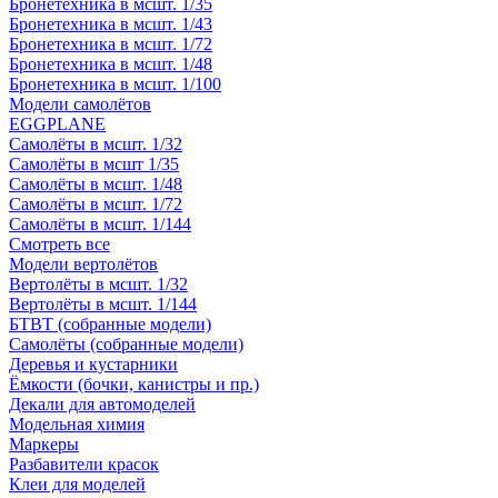
Бронетехника в мсшт. 1/35
Бронетехника в мсшт. 1/43
Бронетехника в мсшт. 1/72
Бронетехника в мсшт. 1/48
Бронетехника в мсшт. 1/100
Модели самолётов
EGGPLANE
Самолёты в мсшт. 1/32
Самолёты в мсшт 1/35
Самолёты в мсшт. 1/48
Самолёты в мсшт. 1/72
Самолёты в мсшт. 1/144
Смотреть все
Модели вертолётов
Вертолёты в мсшт. 1/32
Вертолёты в мсшт. 1/144
БТВТ (собранные модели)
Самолёты (собранные модели)
Деревья и кустарники
Ёмкости (бочки, канистры и пр.)
Декали для автомоделей
Модельная химия
Маркеры
Разбавители красок
Клеи для моделей