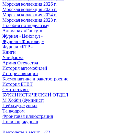
Морская коллекция 2026 г.
Морская коллекция 2025 г.
Морская коллекция 2024 г.
Морская коллекция 2023 г.
Пособия по моделизму
Альманах «Гангут»
Журнал «Цейхгауз»
Журнал «Фортовед»
Журнал «БТВ»
Книги
Униформа
Армия Отечества
История автомобилей
История авиации
Космонавтика и ракетостроение
История БТВТ
Смотреть все
БУКИНИСТИЧЕСКИЙ ОТДЕЛ
М-Хобби (букинист)
Цейхгауз,журнал
Танкодром
Фронтовая иллюстрация
Полигон, журнал
Вертолёты в мсшт. 1/72