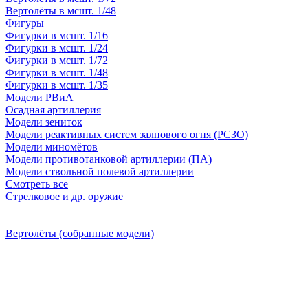
Вертолёты в мсшт. 1/48
Фигуры
Фигурки в мсшт. 1/16
Фигурки в мсшт. 1/24
Фигурки в мсшт. 1/72
Фигурки в мсшт. 1/48
Фигурки в мсшт. 1/35
Модели РВиА
Осадная артиллерия
Модели зениток
Модели реактивных систем залпового огня (РСЗО)
Модели миномётов
Модели противотанковой артиллерии (ПА)
Модели ствольной полевой артиллерии
Смотреть все
Стрелковое и др. оружие
Вертолёты (собранные модели)