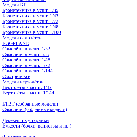
Модели БТ
Бронетехника в мсшт. 1/35
Бронетехника в мсшт. 1/43
Бронетехника в мсшт. 1/72
Бронетехника в мсшт. 1/48
Бронетехника в мсшт. 1/100
Модели самолётов
EGGPLANE
Самолёты в мсшт. 1/32
Самолёты в мсшт 1/35
Самолёты в мсшт. 1/48
Самолёты в мсшт. 1/72
Самолёты в мсшт. 1/144
Смотреть все
Модели вертолётов
Вертолёты в мсшт. 1/32
Вертолёты в мсшт. 1/144
БТВТ (собранные модели)
Самолёты (собранные модели)
Деревья и кустарники
Ёмкости (бочки, канистры и пр.)
Фототравление