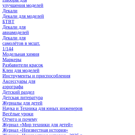
улучшения моделей
Декали
Декали для моделей
БТВТ
Декали для
авиамоделей
Декали для
самолётов в мсшт.
1/144
Модельная химия
Маркеры
Разбавители красок
Клеи для моделей
Инструменты и приспособления
Аксессуары для
аэрографа
Детский раздел
Детская литература
Журналы для детей
Наука и Техника для юных инженеров
Весёлые уроки
Отчего и почему
Журнал «Мир техники для детей»
Журнал «Неизвестная история»