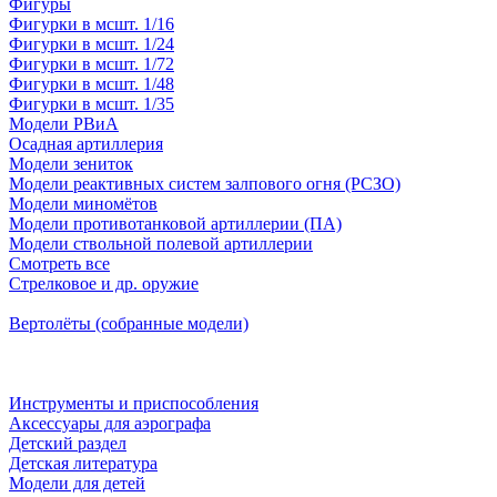
Фигуры
Фигурки в мсшт. 1/16
Фигурки в мсшт. 1/24
Фигурки в мсшт. 1/72
Фигурки в мсшт. 1/48
Фигурки в мсшт. 1/35
Модели РВиА
Осадная артиллерия
Модели зениток
Модели реактивных систем залпового огня (РСЗО)
Модели миномётов
Модели противотанковой артиллерии (ПА)
Модели ствольной полевой артиллерии
Смотреть все
Стрелковое и др. оружие
Вертолёты (собранные модели)
Инструменты и приспособления
Аксессуары для аэрографа
Детский раздел
Детская литература
Модели для детей