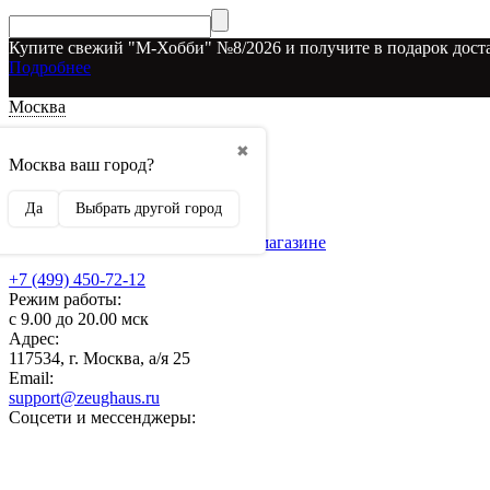
Купите свежий "М-Хобби" №8/2026 и получите в подарок доста
Подробнее
Москва
Доставка и оплата
✖
О наших скидках
Москва ваш город?
Условия возврата
Рекламодателям
Да
Выбрать другой город
О нас
Бренды, представленные в магазине
+7 (499) 450-72-12
Режим работы:
с 9.00 до 20.00 мск
Адрес:
117534, г. Москва, а/я 25
Email:
support@zeughaus.ru
Соцсети и мессенджеры: