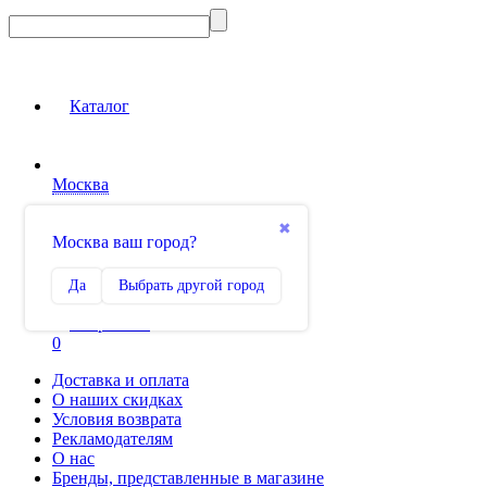
Каталог
Москва
Вход на сайт
✖
Москва ваш город?
Сравнение
Да
Выбрать другой город
0
Избранное
0
Доставка и оплата
О наших скидках
Условия возврата
Рекламодателям
О нас
Бренды, представленные в магазине