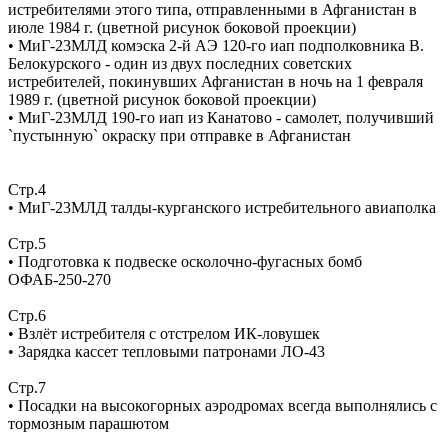
истребителями этого типа, отправленными в Афганистан в
июле 1984 г. (цветной рисунок боковой проекции)
• МиГ-23МЛД комэска 2-й АЭ 120-го иап подполковника В.
Белокурского - один из двух последних советских
истребителей, покинувших Афганистан в ночь на 1 февраля
1989 г. (цветной рисунок боковой проекции)
• МиГ-23МЛД 190-го иап из Канатово - самолет, получивший
`пустынную` окраску при отправке в Афганистан
Стр.4
• МиГ-23МЛД талды-курганского истребительного авиаполка
Стр.5
• Подготовка к подвеске осколочно-фугасных бомб
ОФАБ-250-270
Стр.6
• Взлёт истребителя с отстрелом ИК-ловушек
• Зарядка кассет тепловыми патронами ЛО-43
Стр.7
• Посадки на высокогорных аэродромах всегда выполнялись с
тормозным парашютом