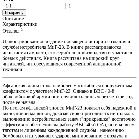
1
1
В корзину
Описание
Характеристики
1
Отзывы
Иллюстрированное издание посвящено истории создания и
службы истребителя МиГ-23. В книге рассматриваются
испытания самолета, его серийное производство и участие в
боевых действиях. Книга рассчитана на широкий круг
читателей, интересующихся современной авиационной
техникой.
Афганская война стала наиболее масштабным вооруженным
конфликтом с участием МиГ-23. Однако в ВВС 40-й
общевойсковой армии они появились лишь через четыре года
после ее начала.
По итогам афганской эпопеи МиГ-23 показал себя надежной и
выносливой машиной, доказав свою пригодность не только к
выполнению истребительных задач ("прикрышка" достаточно
эффективно обеспечивала работу ВВС 40-й ОА), но и ко всем
тяготам и лишениям каждодневной службы - нанесению
бомбовых и штурмовых ударов, минированию с воздуха и