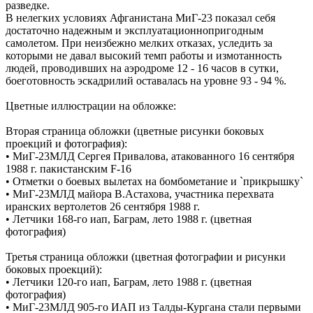
разведке.
В нелегких условиях Афганистана МиГ-23 показал себя
достаточно надежным и эксплуатационнопригодным
самолетом. При неизбежно мелких отказах, уследить за
которыми не давал высокий темп работы и измотанность
людей, проводивших на аэродроме 12 - 16 часов в сутки,
боеготовность эскадрилий оставалась на уровне 93 - 94 %.
Цветные иллюстрации на обложке:
Вторая страница обложки (цветные рисунки боковых
проекций и фотография):
• МиГ-23МЛД Сергея Привалова, атакованного 16 сентября
1988 г. пакистанским F-16
• Отметки о боевых вылетах на бомбометание и `прикрышку`
• МиГ-23МЛД майора В.Астахова, участника перехвата
иранских вертолетов 26 сентября 1988 г.
• Летчики 168-го иап, Баграм, лето 1988 г. (цветная
фотография)
Третья страница обложки (цветная фотографии и рисунки
боковых проекций):
• Летчики 120-го иап, Баграм, лето 1988 г. (цветная
фотография)
• МиГ-23МЛД 905-го ИАП из Талды-Кургана стали первыми