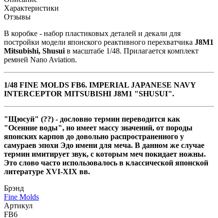
Характеристики
Отзывы
В коробке - набор пластиковых деталей и декали для
постройки модели японского реактивного перехватчика
J8M1
Mitsubishi, Shusui
в масштабе 1/48.
Прилагается комплект
ремней Nano Aviation.
1/48 FINE MOLDS FB6. IMPERIAL JAPANESE NAVY
INTERCEPTOR MITSUBISHI J8M1 "SHUSUI".
"Щюсуй" (??) -
дословно термин переводится как
"Осенние воды", но имеет массу значений, от породы
японских карпов до довольно распространенного у
самураев эпохи Эдо имени для меча. В данном же случае
термин имитирует звук, с которым меч покидает ножны.
Это слово часто использовалось в классической японской
литературе XVI-XIX вв.
Брэнд
Fine Molds
Артикул
FB6