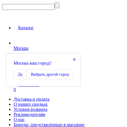
Каталог
Москва
Вход на сайт
✖
Москва ваш город?
Сравнение
Да
Выбрать другой город
0
Избранное
0
Доставка и оплата
О наших скидках
Условия возврата
Рекламодателям
О нас
Бренды, представленные в магазине