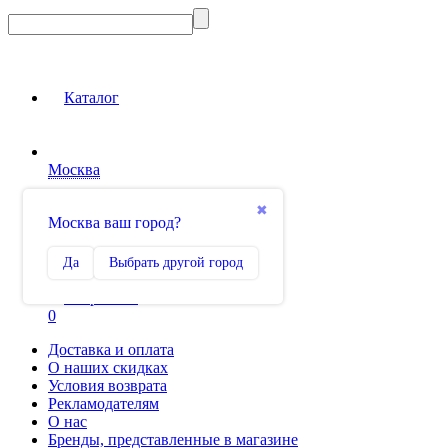
Каталог
Москва
Вход на сайт
✖
Москва ваш город?
Сравнение
Да
Выбрать другой город
0
Избранное
0
Доставка и оплата
О наших скидках
Условия возврата
Рекламодателям
О нас
Бренды, представленные в магазине