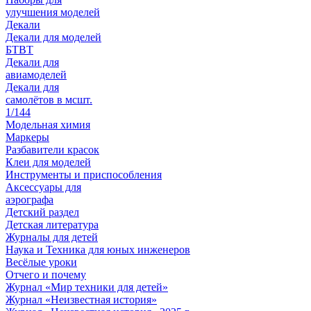
улучшения моделей
Декали
Декали для моделей
БТВТ
Декали для
авиамоделей
Декали для
самолётов в мсшт.
1/144
Модельная химия
Маркеры
Разбавители красок
Клеи для моделей
Инструменты и приспособления
Аксессуары для
аэрографа
Детский раздел
Детская литература
Журналы для детей
Наука и Техника для юных инженеров
Весёлые уроки
Отчего и почему
Журнал «Мир техники для детей»
Журнал «Неизвестная история»