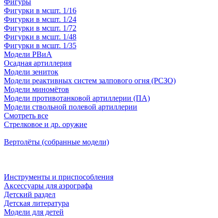
Фигуры
Фигурки в мсшт. 1/16
Фигурки в мсшт. 1/24
Фигурки в мсшт. 1/72
Фигурки в мсшт. 1/48
Фигурки в мсшт. 1/35
Модели РВиА
Осадная артиллерия
Модели зениток
Модели реактивных систем залпового огня (РСЗО)
Модели миномётов
Модели противотанковой артиллерии (ПА)
Модели ствольной полевой артиллерии
Смотреть все
Стрелковое и др. оружие
Вертолёты (собранные модели)
Инструменты и приспособления
Аксессуары для аэрографа
Детский раздел
Детская литература
Модели для детей