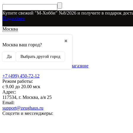
Купите свежий "М-Хобби" №8/2026 и получите в подарок доста
Подробнее
Москва
Доставка и оплата
✖
О наших скидках
Москва ваш город?
Условия возврата
Рекламодателям
Да
Выбрать другой город
О нас
Бренды, представленные в магазине
+7 (499) 450-72-12
Режим работы:
с 9.00 до 20.00 мск
Адрес:
117534, г. Москва, а/я 25
Email:
support@zeughaus.ru
Соцсети и мессенджеры: