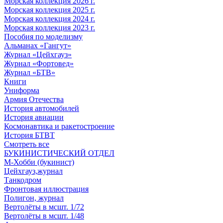
Морская коллекция 2026 г.
Морская коллекция 2025 г.
Морская коллекция 2024 г.
Морская коллекция 2023 г.
Пособия по моделизму
Альманах «Гангут»
Журнал «Цейхгауз»
Журнал «Фортовед»
Журнал «БТВ»
Книги
Униформа
Армия Отечества
История автомобилей
История авиации
Космонавтика и ракетостроение
История БТВТ
Смотреть все
БУКИНИСТИЧЕСКИЙ ОТДЕЛ
М-Хобби (букинист)
Цейхгауз,журнал
Танкодром
Фронтовая иллюстрация
Полигон, журнал
Вертолёты в мсшт. 1/72
Вертолёты в мсшт. 1/48