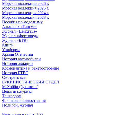
Морская коллекция 2026 г.
Морская коллекция 2025 г.
Морская коллекция 2024 г.
Морская коллекция 2023 г.
Пособия по моделизму
Альманах «Гангут»
Журнал «Цейхгауз»
Журнал «Фортовед»
Журнал «БТВ»
Книги
Униформа
Армия Отечества
История автомобилей
История авиации
Космонавтика и ракетостроение
История БТВТ
Смотреть все
БУКИНИСТИЧЕСКИЙ ОТДЕЛ
М-Хобби (букинист)
Цейхгауз,журнал
Танкодром
Фронтовая иллюстрация
Полигон, журнал
Вертолёты в мсшт. 1/72