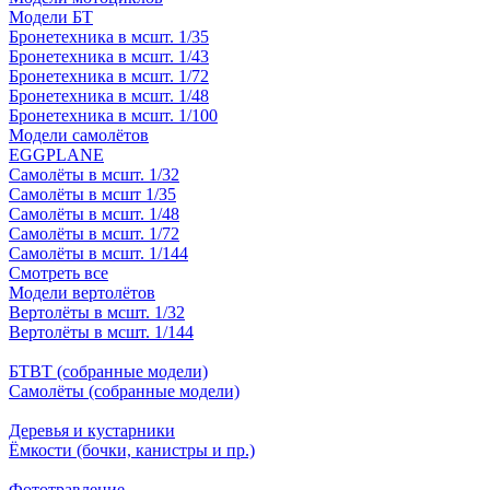
Модели БТ
Бронетехника в мсшт. 1/35
Бронетехника в мсшт. 1/43
Бронетехника в мсшт. 1/72
Бронетехника в мсшт. 1/48
Бронетехника в мсшт. 1/100
Модели самолётов
EGGPLANE
Самолёты в мсшт. 1/32
Самолёты в мсшт 1/35
Самолёты в мсшт. 1/48
Самолёты в мсшт. 1/72
Самолёты в мсшт. 1/144
Смотреть все
Модели вертолётов
Вертолёты в мсшт. 1/32
Вертолёты в мсшт. 1/144
БТВТ (собранные модели)
Самолёты (собранные модели)
Деревья и кустарники
Ёмкости (бочки, канистры и пр.)
Фототравление