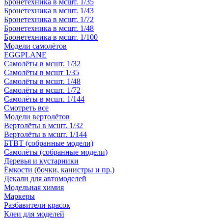
Бронетехника в мсшт. 1/35
Бронетехника в мсшт. 1/43
Бронетехника в мсшт. 1/72
Бронетехника в мсшт. 1/48
Бронетехника в мсшт. 1/100
Модели самолётов
EGGPLANE
Самолёты в мсшт. 1/32
Самолёты в мсшт 1/35
Самолёты в мсшт. 1/48
Самолёты в мсшт. 1/72
Самолёты в мсшт. 1/144
Смотреть все
Модели вертолётов
Вертолёты в мсшт. 1/32
Вертолёты в мсшт. 1/144
БТВТ (собранные модели)
Самолёты (собранные модели)
Деревья и кустарники
Ёмкости (бочки, канистры и пр.)
Декали для автомоделей
Модельная химия
Маркеры
Разбавители красок
Клеи для моделей