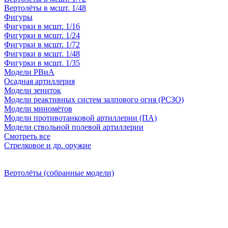
Вертолёты в мсшт. 1/48
Фигуры
Фигурки в мсшт. 1/16
Фигурки в мсшт. 1/24
Фигурки в мсшт. 1/72
Фигурки в мсшт. 1/48
Фигурки в мсшт. 1/35
Модели РВиА
Осадная артиллерия
Модели зениток
Модели реактивных систем залпового огня (РСЗО)
Модели миномётов
Модели противотанковой артиллерии (ПА)
Модели ствольной полевой артиллерии
Смотреть все
Стрелковое и др. оружие
Вертолёты (собранные модели)