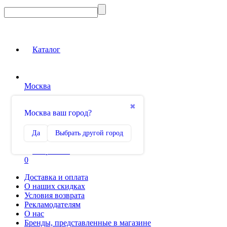
Каталог
Москва
Вход на сайт
✖
Москва ваш город?
Сравнение
Да
Выбрать другой город
0
Избранное
0
Доставка и оплата
О наших скидках
Условия возврата
Рекламодателям
О нас
Бренды, представленные в магазине