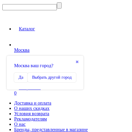
Каталог
Москва
Вход на сайт
✖
Москва ваш город?
Сравнение
Да
Выбрать другой город
0
Избранное
0
Доставка и оплата
О наших скидках
Условия возврата
Рекламодателям
О нас
Бренды, представленные в магазине