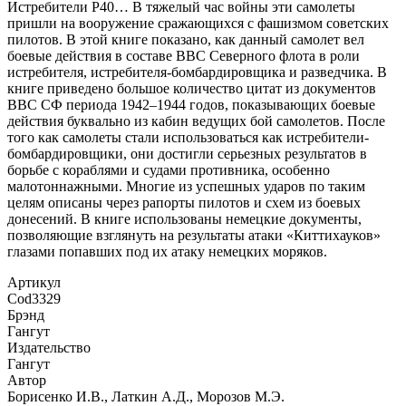
Истребители Р40… В тяжелый час войны эти самолеты
пришли на вооружение сражающихся с фашизмом советских
пилотов. В этой книге показано, как данный самолет вел
боевые действия в составе ВВС Северного флота в роли
истребителя, истребителя-бомбардировщика и разведчика. В
книге приведено большое количество цитат из документов
ВВС СФ периода 1942–1944 годов, показывающих боевые
действия буквально из кабин ведущих бой самолетов. После
того как самолеты стали использоваться как истребители-
бомбардировщики, они достигли серьезных результатов в
борьбе с кораблями и судами противника, особенно
малотоннажными. Многие из успешных ударов по таким
целям описаны через рапорты пилотов и схем из боевых
донесений. В книге использованы немецкие документы,
позволяющие взглянуть на результаты атаки «Киттихауков»
глазами попавших под их атаку немецких моряков.
Артикул
Cod3329
Брэнд
Гангут
Издательство
Гангут
Автор
Борисенко И.В., Латкин А.Д., Морозов М.Э.