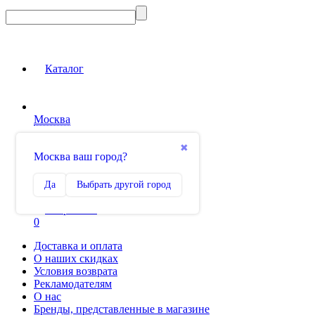
Каталог
Москва
Вход на сайт
✖
Москва ваш город?
Сравнение
Да
Выбрать другой город
0
Избранное
0
Доставка и оплата
О наших скидках
Условия возврата
Рекламодателям
О нас
Бренды, представленные в магазине