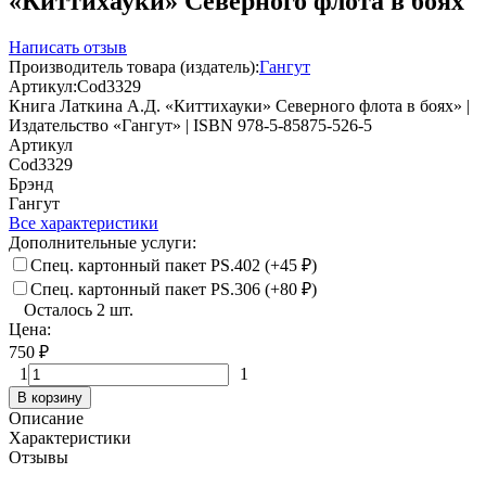
«Киттихауки» Северного флота в боях
Написать отзыв
Производитель товара (издатель):
Гангут
Артикул:
Cod3329
Книга Латкина А.Д. «Киттихауки» Северного флота в боях» |
Издательство «Гангут» | ISBN 978-5-85875-526-5
Артикул
Cod3329
Брэнд
Гангут
Все характеристики
Дополнительные услуги:
Спец. картонный пакет PS.402 (+
45
₽
)
Спец. картонный пакет PS.306 (+
80
₽
)
Осталось 2 шт.
Цена:
750
₽
1
1
В корзину
Описание
Характеристики
Отзывы