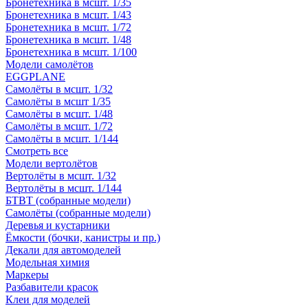
Бронетехника в мсшт. 1/35
Бронетехника в мсшт. 1/43
Бронетехника в мсшт. 1/72
Бронетехника в мсшт. 1/48
Бронетехника в мсшт. 1/100
Модели самолётов
EGGPLANE
Самолёты в мсшт. 1/32
Самолёты в мсшт 1/35
Самолёты в мсшт. 1/48
Самолёты в мсшт. 1/72
Самолёты в мсшт. 1/144
Смотреть все
Модели вертолётов
Вертолёты в мсшт. 1/32
Вертолёты в мсшт. 1/144
БТВТ (собранные модели)
Самолёты (собранные модели)
Деревья и кустарники
Ёмкости (бочки, канистры и пр.)
Декали для автомоделей
Модельная химия
Маркеры
Разбавители красок
Клеи для моделей