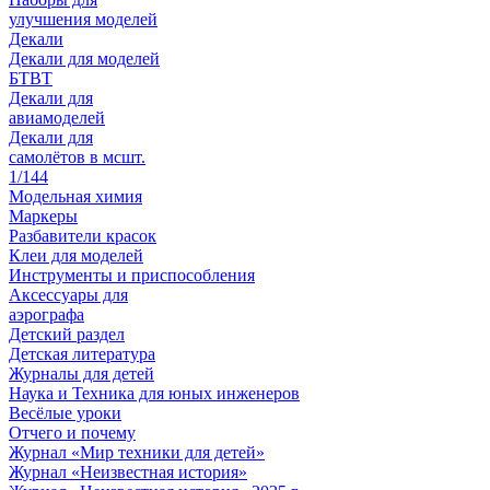
улучшения моделей
Декали
Декали для моделей
БТВТ
Декали для
авиамоделей
Декали для
самолётов в мсшт.
1/144
Модельная химия
Маркеры
Разбавители красок
Клеи для моделей
Инструменты и приспособления
Аксессуары для
аэрографа
Детский раздел
Детская литература
Журналы для детей
Наука и Техника для юных инженеров
Весёлые уроки
Отчего и почему
Журнал «Мир техники для детей»
Журнал «Неизвестная история»