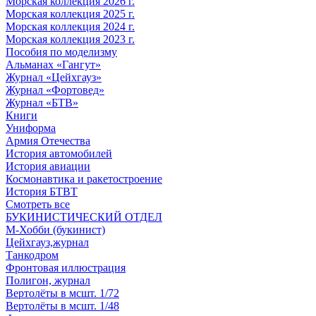
Морская коллекция 2026 г.
Морская коллекция 2025 г.
Морская коллекция 2024 г.
Морская коллекция 2023 г.
Пособия по моделизму
Альманах «Гангут»
Журнал «Цейхгауз»
Журнал «Фортовед»
Журнал «БТВ»
Книги
Униформа
Армия Отечества
История автомобилей
История авиации
Космонавтика и ракетостроение
История БТВТ
Смотреть все
БУКИНИСТИЧЕСКИЙ ОТДЕЛ
М-Хобби (букинист)
Цейхгауз,журнал
Танкодром
Фронтовая иллюстрация
Полигон, журнал
Вертолёты в мсшт. 1/72
Вертолёты в мсшт. 1/48