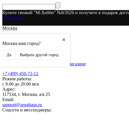
Купите свежий "М-Хобби" №8/2026 и получите в подарок доста
Подробнее
Москва
Доставка и оплата
✖
О наших скидках
Москва ваш город?
Условия возврата
Рекламодателям
Да
Выбрать другой город
О нас
Бренды, представленные в магазине
+7 (499) 450-72-12
Режим работы:
с 9.00 до 20.00 мск
Адрес:
117534, г. Москва, а/я 25
Email:
support@zeughaus.ru
Соцсети и мессенджеры: