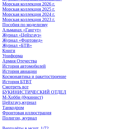
Морская коллекция 2026 г.
Морская коллекция 2025 г.
Морская коллекция 2024 г.
Морская коллекция 2023 г.
Пособия по моделизму
Альманах «Гангут»
Журнал «Цейхгауз»
Журнал «Фортовед»
Журнал «БТВ»
Книги
Униформа
Армия Отечества
История автомобилей
История авиации
Космонавтика и ракетостроение
История БТВТ
Смотреть все
БУКИНИСТИЧЕСКИЙ ОТДЕЛ
М-Хобби (букинист)
Цейхгауз,журнал
Танкодром
Фронтовая иллюстрация
Полигон, журнал
Вертолёты в мсшт. 1/72