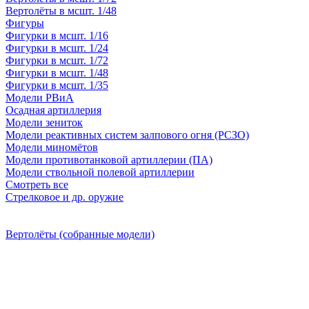
Вертолёты в мсшт. 1/48
Фигуры
Фигурки в мсшт. 1/16
Фигурки в мсшт. 1/24
Фигурки в мсшт. 1/72
Фигурки в мсшт. 1/48
Фигурки в мсшт. 1/35
Модели РВиА
Осадная артиллерия
Модели зениток
Модели реактивных систем залпового огня (РСЗО)
Модели миномётов
Модели противотанковой артиллерии (ПА)
Модели ствольной полевой артиллерии
Смотреть все
Стрелковое и др. оружие
Вертолёты (собранные модели)