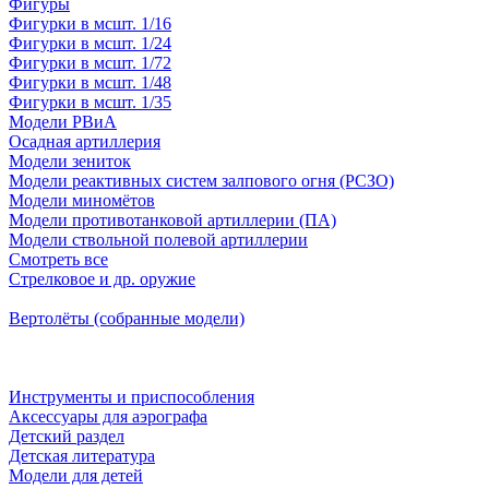
Фигуры
Фигурки в мсшт. 1/16
Фигурки в мсшт. 1/24
Фигурки в мсшт. 1/72
Фигурки в мсшт. 1/48
Фигурки в мсшт. 1/35
Модели РВиА
Осадная артиллерия
Модели зениток
Модели реактивных систем залпового огня (РСЗО)
Модели миномётов
Модели противотанковой артиллерии (ПА)
Модели ствольной полевой артиллерии
Смотреть все
Стрелковое и др. оружие
Вертолёты (собранные модели)
Инструменты и приспособления
Аксессуары для аэрографа
Детский раздел
Детская литература
Модели для детей