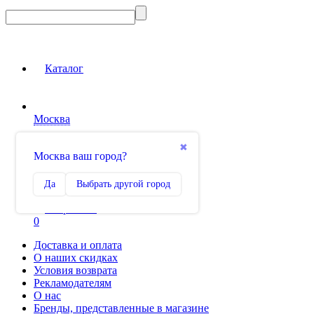
Каталог
Москва
Вход на сайт
✖
Москва ваш город?
Сравнение
Да
Выбрать другой город
0
Избранное
0
Доставка и оплата
О наших скидках
Условия возврата
Рекламодателям
О нас
Бренды, представленные в магазине