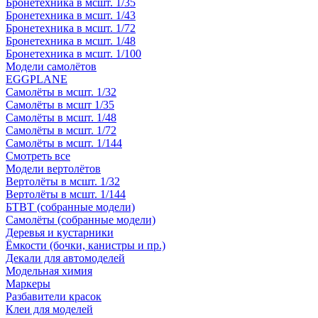
Бронетехника в мсшт. 1/35
Бронетехника в мсшт. 1/43
Бронетехника в мсшт. 1/72
Бронетехника в мсшт. 1/48
Бронетехника в мсшт. 1/100
Модели самолётов
EGGPLANE
Самолёты в мсшт. 1/32
Самолёты в мсшт 1/35
Самолёты в мсшт. 1/48
Самолёты в мсшт. 1/72
Самолёты в мсшт. 1/144
Смотреть все
Модели вертолётов
Вертолёты в мсшт. 1/32
Вертолёты в мсшт. 1/144
БТВТ (собранные модели)
Самолёты (собранные модели)
Деревья и кустарники
Ёмкости (бочки, канистры и пр.)
Декали для автомоделей
Модельная химия
Маркеры
Разбавители красок
Клеи для моделей