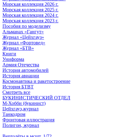
Морская коллекция 2026 г.
Морская коллекция 2025 г.
Морская коллекция 2024 г.
Морская коллекция 2023 г.
Пособия по моделизму
Альманах «Гангут»
Журнал «Цейхгауз»
Журнал «Фортовед»
Журнал «БТВ»
Книги
Униформа
Армия Отечества
История автомобилей
История авиации
Космонавтика и ракетостроение
История БТВТ
Смотреть все
БУКИНИСТИЧЕСКИЙ ОТДЕЛ
М-Хобби (букинист)
Цейхгауз,журнал
Танкодром
Фронтовая иллюстрация
Полигон, журнал
Вертолёты в мсшт. 1/72