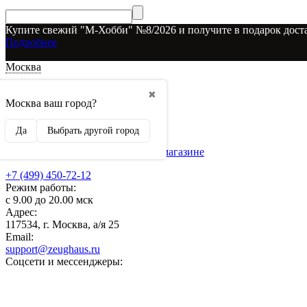
Купите свежий "М-Хобби" №8/2026 и получите в подарок доста
Подробнее
Москва
Доставка и оплата
✖
О наших скидках
Москва ваш город?
Условия возврата
Рекламодателям
Да
Выбрать другой город
О нас
Бренды, представленные в магазине
+7 (499) 450-72-12
Режим работы:
с 9.00 до 20.00 мск
Адрес:
117534, г. Москва, а/я 25
Email:
support@zeughaus.ru
Соцсети и мессенджеры: