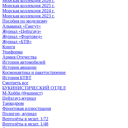
Морская коллекция 2026 г.
Морская коллекция 2025 г.
Морская коллекция 2024 г.
Морская коллекция 2023 г.
Пособия по моделизму
Альманах «Гангут»
Журнал «Цейхгауз»
Журнал «Фортовед»
Журнал «БТВ»
Книги
Униформа
Армия Отечества
История автомобилей
История авиации
Космонавтика и ракетостроение
История БТВТ
Смотреть все
БУКИНИСТИЧЕСКИЙ ОТДЕЛ
М-Хобби (букинист)
Цейхгауз,журнал
Танкодром
Фронтовая иллюстрация
Полигон, журнал
Вертолёты в мсшт. 1/72
Вертолёты в мсшт. 1/48