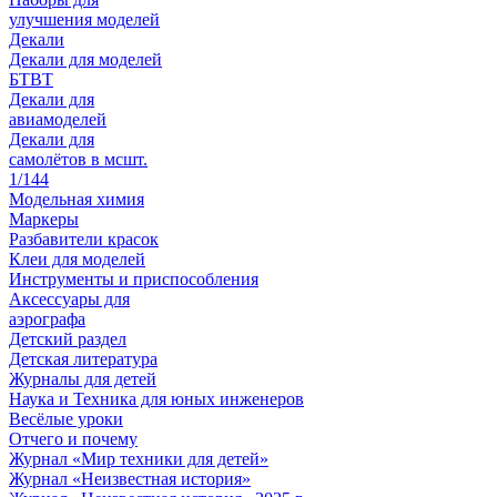
улучшения моделей
Декали
Декали для моделей
БТВТ
Декали для
авиамоделей
Декали для
самолётов в мсшт.
1/144
Модельная химия
Маркеры
Разбавители красок
Клеи для моделей
Инструменты и приспособления
Аксессуары для
аэрографа
Детский раздел
Детская литература
Журналы для детей
Наука и Техника для юных инженеров
Весёлые уроки
Отчего и почему
Журнал «Мир техники для детей»
Журнал «Неизвестная история»