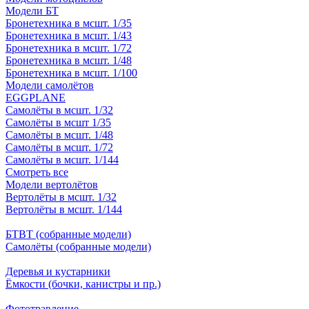
Модели БТ
Бронетехника в мсшт. 1/35
Бронетехника в мсшт. 1/43
Бронетехника в мсшт. 1/72
Бронетехника в мсшт. 1/48
Бронетехника в мсшт. 1/100
Модели самолётов
EGGPLANE
Самолёты в мсшт. 1/32
Самолёты в мсшт 1/35
Самолёты в мсшт. 1/48
Самолёты в мсшт. 1/72
Самолёты в мсшт. 1/144
Смотреть все
Модели вертолётов
Вертолёты в мсшт. 1/32
Вертолёты в мсшт. 1/144
БТВТ (собранные модели)
Самолёты (собранные модели)
Деревья и кустарники
Ёмкости (бочки, канистры и пр.)
Фототравление