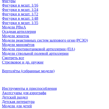
Фигуры
Фигурки в мсшт. 1/16
Фигурки в мсшт. 1/24
Фигурки в мсшт. 1/72
Фигурки в мсшт. 1/48
Фигурки в мсшт. 1/35
Модели РВиА
Осадная артиллерия
Модели зениток
Модели реактивных систем залпового огня (РСЗО)
Модели миномётов
Модели противотанковой артиллерии (ПА)
Модели ствольной полевой артиллерии
Смотреть все
Стрелковое и др. оружие
Вертолёты (собранные модели)
Инструменты и приспособления
Аксессуары для аэрографа
Детский раздел
Детская литература
Модели для детей