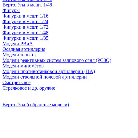
Вертолёты в мсшт. 1/48
Фигуры
Фигурки в мсшт. 1/16
Фигурки в мсшт. 1/24
Фигурки в мсшт. 1/72
Фигурки в мсшт. 1/48
Фигурки в мсшт. 1/35
Модели РВиА
Осадная артиллерия
Модели зениток
Модели реактивных систем залпового огня (РСЗО)
Модели миномётов
Модели противотанковой артиллерии (ПА)
Модели ствольной полевой артиллерии
Смотреть все
Стрелковое и др. оружие
Вертолёты (собранные модели)