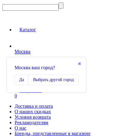
Каталог
Москва
Вход на сайт
✖
Москва ваш город?
Сравнение
Да
Выбрать другой город
0
Избранное
0
Доставка и оплата
О наших скидках
Условия возврата
Рекламодателям
О нас
Бренды, представленные в магазине