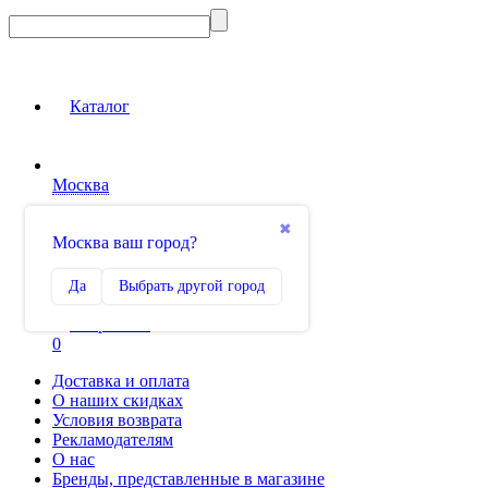
Каталог
Москва
Вход на сайт
✖
Москва ваш город?
Сравнение
Да
Выбрать другой город
0
Избранное
0
Доставка и оплата
О наших скидках
Условия возврата
Рекламодателям
О нас
Бренды, представленные в магазине