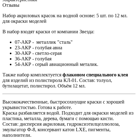
Отзывы
Набор акриловых красок на водной основе: 5 шт. по 12 мл.
для окраски моделей
В набор входят краски
от компании Звезда:
07-АКР - металлик "сталь"
23-АКР - голубая авиа
30-АКР - светло-серая
36-АКР - голубая
54-АКР - серый авиационный металик.
Также набор комплектуется
флаконом специального клея
для изделий из полистирола КЛ-01. Состав: толуол,
бутилацетат, полистирол. Объём 12 мл.
Высококачественные, быстросохнущие краски с хорошей
укрывистостью. Готова к работе.
Краска разбавляется водой. Подходит для окраски моделей из
пластика, металла, дерева, бумаги с помощью кисти.
Состав: дисперсия акриловая, гидроксиэтилцеллюлоза,
эмульгатор Ф-8, консервант катон LXE, пигменты,
наполнители.