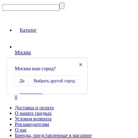
Каталог
Москва
Вход на сайт
✖
Москва ваш город?
Сравнение
Да
Выбрать другой город
0
Избранное
0
Доставка и оплата
О наших скидках
Условия возврата
Рекламодателям
О нас
Бренды, представленные в магазине