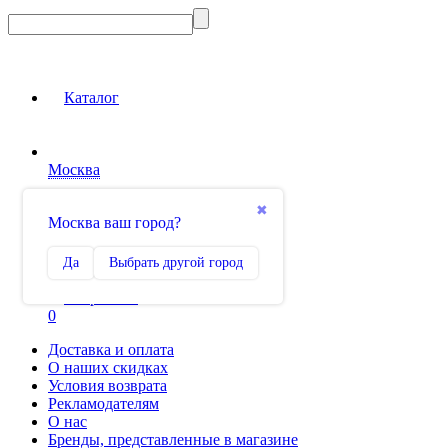
Каталог
Москва
Вход на сайт
✖
Москва ваш город?
Сравнение
Да
Выбрать другой город
0
Избранное
0
Доставка и оплата
О наших скидках
Условия возврата
Рекламодателям
О нас
Бренды, представленные в магазине