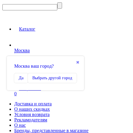
Каталог
Москва
Вход на сайт
✖
Москва ваш город?
Сравнение
Да
Выбрать другой город
0
Избранное
0
Доставка и оплата
О наших скидках
Условия возврата
Рекламодателям
О нас
Бренды, представленные в магазине