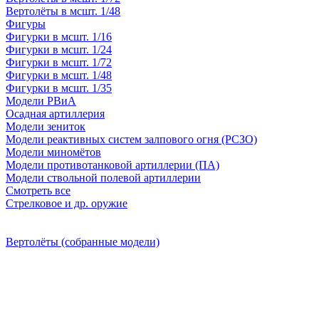
Вертолёты в мсшт. 1/48
Фигуры
Фигурки в мсшт. 1/16
Фигурки в мсшт. 1/24
Фигурки в мсшт. 1/72
Фигурки в мсшт. 1/48
Фигурки в мсшт. 1/35
Модели РВиА
Осадная артиллерия
Модели зениток
Модели реактивных систем залпового огня (РСЗО)
Модели миномётов
Модели противотанковой артиллерии (ПА)
Модели ствольной полевой артиллерии
Смотреть все
Стрелковое и др. оружие
Вертолёты (собранные модели)