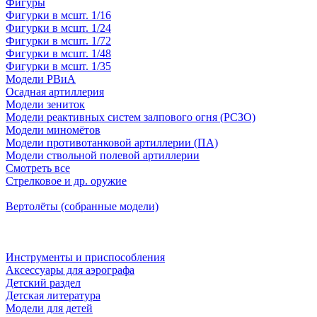
Фигуры
Фигурки в мсшт. 1/16
Фигурки в мсшт. 1/24
Фигурки в мсшт. 1/72
Фигурки в мсшт. 1/48
Фигурки в мсшт. 1/35
Модели РВиА
Осадная артиллерия
Модели зениток
Модели реактивных систем залпового огня (РСЗО)
Модели миномётов
Модели противотанковой артиллерии (ПА)
Модели ствольной полевой артиллерии
Смотреть все
Стрелковое и др. оружие
Вертолёты (собранные модели)
Инструменты и приспособления
Аксессуары для аэрографа
Детский раздел
Детская литература
Модели для детей