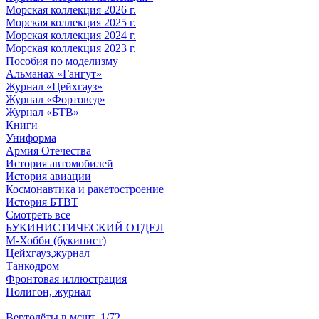
Морская коллекция 2026 г.
Морская коллекция 2025 г.
Морская коллекция 2024 г.
Морская коллекция 2023 г.
Пособия по моделизму
Альманах «Гангут»
Журнал «Цейхгауз»
Журнал «Фортовед»
Журнал «БТВ»
Книги
Униформа
Армия Отечества
История автомобилей
История авиации
Космонавтика и ракетостроение
История БТВТ
Смотреть все
БУКИНИСТИЧЕСКИЙ ОТДЕЛ
М-Хобби (букинист)
Цейхгауз,журнал
Танкодром
Фронтовая иллюстрация
Полигон, журнал
Вертолёты в мсшт. 1/72