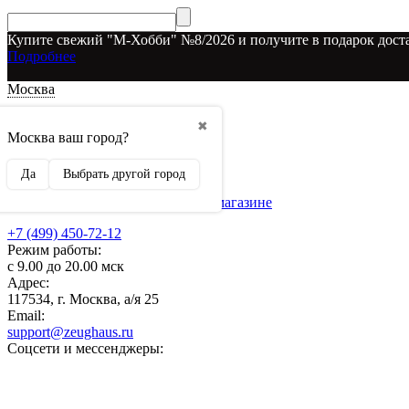
Купите свежий "М-Хобби" №8/2026 и получите в подарок доста
Подробнее
Москва
Доставка и оплата
✖
О наших скидках
Москва ваш город?
Условия возврата
Рекламодателям
Да
Выбрать другой город
О нас
Бренды, представленные в магазине
+7 (499) 450-72-12
Режим работы:
с 9.00 до 20.00 мск
Адрес:
117534, г. Москва, а/я 25
Email:
support@zeughaus.ru
Соцсети и мессенджеры: