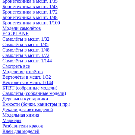
Бронетехника в мсшт. 1/35
Бронетехника в мсшт. 1/43
Бронетехника в мсшт. 1/72
Бронетехника в мсшт. 1/48
Бронетехника в мсшт. 1/100
Модели самолётов
EGGPLANE
Самолёты в мсшт. 1/32
Самолёты в мсшт 1/35
Самолёты в мсшт. 1/48
Самолёты в мсшт. 1/72
Самолёты в мсшт. 1/144
Смотреть все
Модели вертолётов
Вертолёты в мсшт. 1/32
Вертолёты в мсшт. 1/144
БТВТ (собранные модели)
Самолёты (собранные модели)
Деревья и кустарники
Ёмкости (бочки, канистры и пр.)
Декали для автомоделей
Модельная химия
Маркеры
Разбавители красок
Клеи для моделей