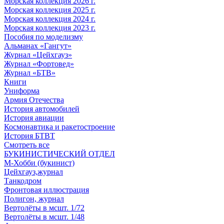
Морская коллекция 2026 г.
Морская коллекция 2025 г.
Морская коллекция 2024 г.
Морская коллекция 2023 г.
Пособия по моделизму
Альманах «Гангут»
Журнал «Цейхгауз»
Журнал «Фортовед»
Журнал «БТВ»
Книги
Униформа
Армия Отечества
История автомобилей
История авиации
Космонавтика и ракетостроение
История БТВТ
Смотреть все
БУКИНИСТИЧЕСКИЙ ОТДЕЛ
М-Хобби (букинист)
Цейхгауз,журнал
Танкодром
Фронтовая иллюстрация
Полигон, журнал
Вертолёты в мсшт. 1/72
Вертолёты в мсшт. 1/48