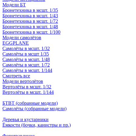
Модели БТ
Бронетехника в мсшт. 1/35
Бронетехника в мсшт. 1/43
Бронетехника в мсшт. 1/72
Бронетехника в мсшт. 1/48
Бронетехника в мсшт. 1/100
Модели самолётов
EGGPLANE
Самолёты в мсшт. 1/32
Самолёты в мсшт 1/35
Самолёты в мсшт. 1/48
Самолёты в мсшт. 1/72
Самолёты в мсшт. 1/144
Смотреть все
Модели вертолётов
Вертолёты в мсшт. 1/32
Вертолёты в мсшт. 1/144
БТВТ (собранные модели)
Самолёты (собранные модели)
Деревья и кустарники
Ёмкости (бочки, канистры и пр.)
Фототравление