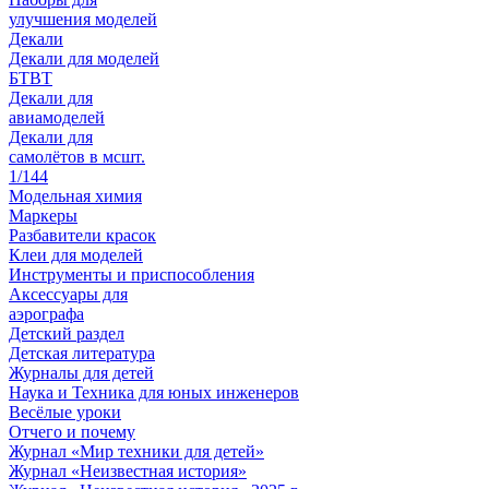
улучшения моделей
Декали
Декали для моделей
БТВТ
Декали для
авиамоделей
Декали для
самолётов в мсшт.
1/144
Модельная химия
Маркеры
Разбавители красок
Клеи для моделей
Инструменты и приспособления
Аксессуары для
аэрографа
Детский раздел
Детская литература
Журналы для детей
Наука и Техника для юных инженеров
Весёлые уроки
Отчего и почему
Журнал «Мир техники для детей»
Журнал «Неизвестная история»