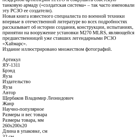
танковую армаду («солдатская система» – так часто именовали
эту РСЗО ее создатели).
Новая книга известного специалиста по военной техники
впервые в отечественной литературе во всех подробностях
рассказывает об истории создания, конструкции, испытаниях,
принятии на вооружение установки М270 MLRS, являющейся
предшественницей уже ставших легендарными РСЗО
«Хаймарс».
Издание иллюстрировано множеством фотографий.
Артикул
ЯУ-1311
Брэнд
Яуза
Издательство
Яуза
Автор
Щербаков Владимир Леонидович
Жанр
Научно-популярное
Размеры и вес товара
Размеры товара, мм
260х200х20
Длина в упаковке, см
32 см