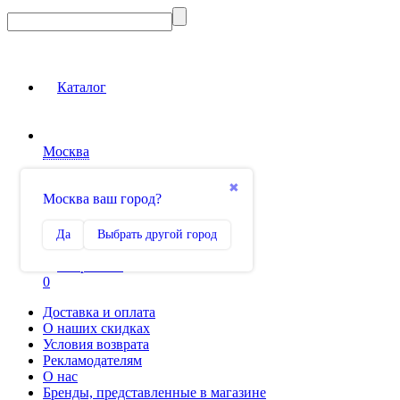
Каталог
Москва
Вход на сайт
✖
Москва ваш город?
Сравнение
Да
Выбрать другой город
0
Избранное
0
Доставка и оплата
О наших скидках
Условия возврата
Рекламодателям
О нас
Бренды, представленные в магазине