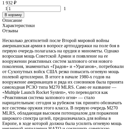
1 932
₽
1
1
В корзину
Описание
Характеристики
Отзывы
Несколько десятилетий после Второй мировой войны
американская армия в вопросе артподдержки на поле боя в
первую очередь полагалась на орудия и минометы. Однако
возросшая мощь Советской Армии и появление на ее
вооружении реактивных систем залпового огня нового
поколения, знаменитых «Градов» и «Ураганов», потребовали
от Сухопутных войск США резко повысить огневую мощь
полевой артиллерии. В итоге в начале 1980-х годов на
вооружение американцев и ряда их союзников была принята
самоходная РСЗО типа M270 MLRS. Само ее название —
«Multiple Launch Rocket System», что переводится как
«Реактивная система залпового огня» — стало
нарицательным: сегодня за рубежом так принято обозначать
все системы оружия этого класса. В первую очередь М270
MLRS, обладающая высоким потенциалом для поражения
широкого спектра целей, предназначалась для войны в
Европе, в ходе которой должна была усилить огневую мощь
неядерной артиллерии НАТО и сокрушить советскую