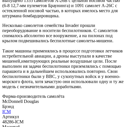
выпущено 1355 самолетов А-26В с цельной носовой частью
(6-8 12,7-мм пулеметов Браунинга) и 1091 самолет А-26С с
остекленной носовой частью, в которых имелось место для
штурмана бомбардировщика.
Несколько самолетов семейства Invader прошли
переоборудование в носители беспилотников. С самолетов
снималось абсолютно все вооружение, а на пилонах под
крылом подвешивались беспилотные самолеты-мишени.
Такие машины применялись в процессе подготовки летчиков
истребительной авиации, а дроны выступали в качестве
мишеней,имитирующих реальные воздушные цели. После
выполнен ия задачи беспилотники приземлялись с помощью
парашюта и в дальнейшем использовались повторно. Свои
беспилотники были у ВВС, у сухопутных войск и у военно-
морского флота, хотя зачастую они использовали одну и ту же
модель с незначительными доработками.
Фирма-производитель самолёта
McDonnell Douglas
Брэнд
ICM
Артикул
48286-ICM
Масштаб