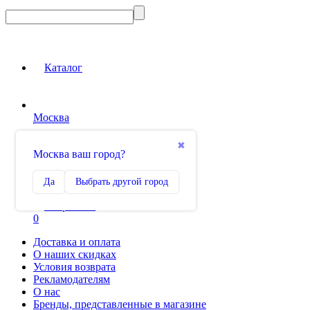
Каталог
Москва
Вход на сайт
✖
Москва ваш город?
Сравнение
Да
Выбрать другой город
0
Избранное
0
Доставка и оплата
О наших скидках
Условия возврата
Рекламодателям
О нас
Бренды, представленные в магазине