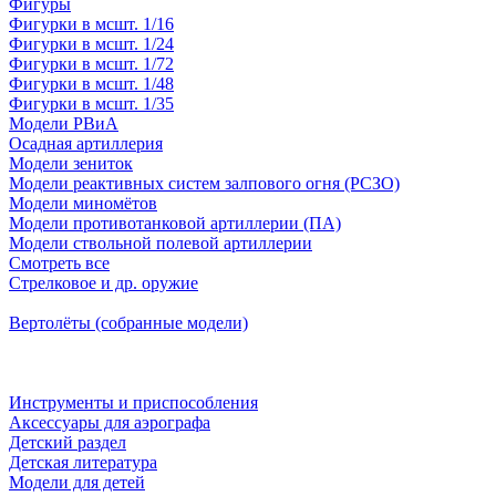
Фигуры
Фигурки в мсшт. 1/16
Фигурки в мсшт. 1/24
Фигурки в мсшт. 1/72
Фигурки в мсшт. 1/48
Фигурки в мсшт. 1/35
Модели РВиА
Осадная артиллерия
Модели зениток
Модели реактивных систем залпового огня (РСЗО)
Модели миномётов
Модели противотанковой артиллерии (ПА)
Модели ствольной полевой артиллерии
Смотреть все
Стрелковое и др. оружие
Вертолёты (собранные модели)
Инструменты и приспособления
Аксессуары для аэрографа
Детский раздел
Детская литература
Модели для детей