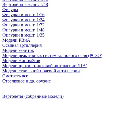
Вертолёты в мсшт. 1/48
Фигуры
Фигурки в мсшт. 1/16
Фигурки в мсшт. 1/24
Фигурки в мсшт. 1/72
Фигурки в мсшт. 1/48
Фигурки в мсшт. 1/35
Модели РВиА
Осадная артиллерия
Модели зениток
Модели реактивных систем залпового огня (РСЗО)
Модели миномётов
Модели противотанковой артиллерии (ПА)
Модели ствольной полевой артиллерии
Смотреть все
Стрелковое и др. оружие
Вертолёты (собранные модели)