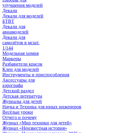
улучшения моделей
Декали
Декали для моделей
БТВТ
Декали для
авиамоделей
Декали для
самолётов в мсшт.
1/144
Модельная химия
Маркеры
Разбавители красок
Клеи для моделей
Инструменты и приспособления
Аксессуары для
аэрографа
Детский раздел
Детская литература
Журналы для детей
Наука и Техника для юных инженеров
Весёлые уроки
Отчего и почему
Журнал «Мир техники для детей»
Журнал «Неизвестная история»