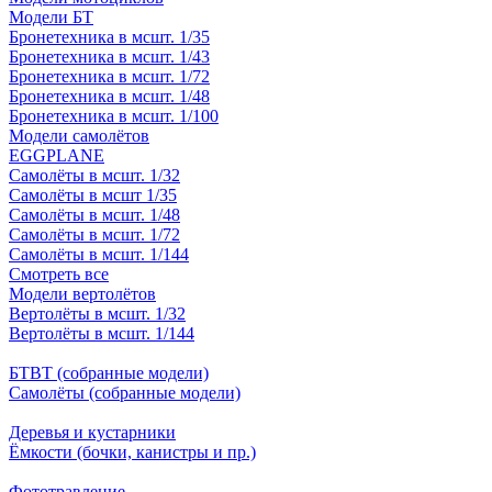
Модели БТ
Бронетехника в мсшт. 1/35
Бронетехника в мсшт. 1/43
Бронетехника в мсшт. 1/72
Бронетехника в мсшт. 1/48
Бронетехника в мсшт. 1/100
Модели самолётов
EGGPLANE
Самолёты в мсшт. 1/32
Самолёты в мсшт 1/35
Самолёты в мсшт. 1/48
Самолёты в мсшт. 1/72
Самолёты в мсшт. 1/144
Смотреть все
Модели вертолётов
Вертолёты в мсшт. 1/32
Вертолёты в мсшт. 1/144
БТВТ (собранные модели)
Самолёты (собранные модели)
Деревья и кустарники
Ёмкости (бочки, канистры и пр.)
Фототравление