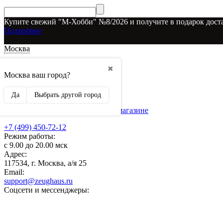
Купите свежий "М-Хобби" №8/2026 и получите в подарок доста
Подробнее
Москва
Доставка и оплата
✖
О наших скидках
Москва ваш город?
Условия возврата
Рекламодателям
Да
Выбрать другой город
О нас
Бренды, представленные в магазине
+7 (499) 450-72-12
Режим работы:
с 9.00 до 20.00 мск
Адрес:
117534, г. Москва, а/я 25
Email:
support@zeughaus.ru
Соцсети и мессенджеры: