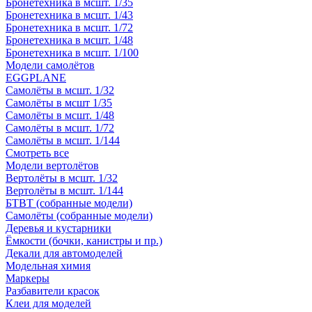
Бронетехника в мсшт. 1/35
Бронетехника в мсшт. 1/43
Бронетехника в мсшт. 1/72
Бронетехника в мсшт. 1/48
Бронетехника в мсшт. 1/100
Модели самолётов
EGGPLANE
Самолёты в мсшт. 1/32
Самолёты в мсшт 1/35
Самолёты в мсшт. 1/48
Самолёты в мсшт. 1/72
Самолёты в мсшт. 1/144
Смотреть все
Модели вертолётов
Вертолёты в мсшт. 1/32
Вертолёты в мсшт. 1/144
БТВТ (собранные модели)
Самолёты (собранные модели)
Деревья и кустарники
Ёмкости (бочки, канистры и пр.)
Декали для автомоделей
Модельная химия
Маркеры
Разбавители красок
Клеи для моделей