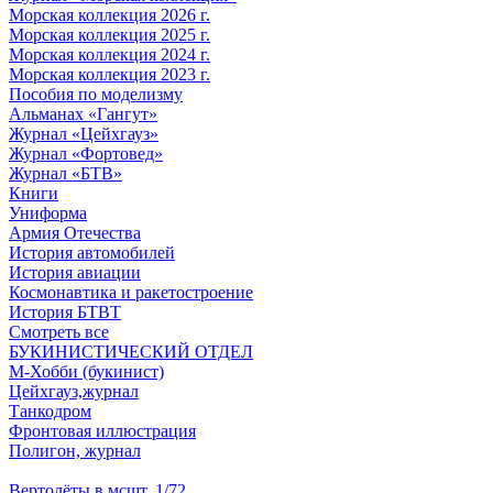
Морская коллекция 2026 г.
Морская коллекция 2025 г.
Морская коллекция 2024 г.
Морская коллекция 2023 г.
Пособия по моделизму
Альманах «Гангут»
Журнал «Цейхгауз»
Журнал «Фортовед»
Журнал «БТВ»
Книги
Униформа
Армия Отечества
История автомобилей
История авиации
Космонавтика и ракетостроение
История БТВТ
Смотреть все
БУКИНИСТИЧЕСКИЙ ОТДЕЛ
М-Хобби (букинист)
Цейхгауз,журнал
Танкодром
Фронтовая иллюстрация
Полигон, журнал
Вертолёты в мсшт. 1/72