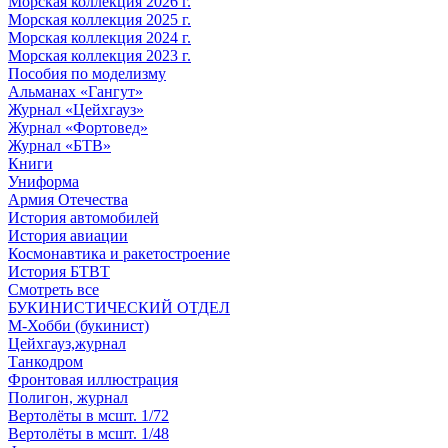
Морская коллекция 2026 г.
Морская коллекция 2025 г.
Морская коллекция 2024 г.
Морская коллекция 2023 г.
Пособия по моделизму
Альманах «Гангут»
Журнал «Цейхгауз»
Журнал «Фортовед»
Журнал «БТВ»
Книги
Униформа
Армия Отечества
История автомобилей
История авиации
Космонавтика и ракетостроение
История БТВТ
Смотреть все
БУКИНИСТИЧЕСКИЙ ОТДЕЛ
М-Хобби (букинист)
Цейхгауз,журнал
Танкодром
Фронтовая иллюстрация
Полигон, журнал
Вертолёты в мсшт. 1/72
Вертолёты в мсшт. 1/48