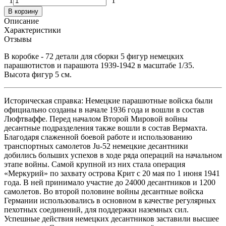
1
1
В корзину
Описание
Характеристики
Отзывы
В коробке - 72 детали для сборки 5 фигур немецких
парашютистов и парашюта 1939-1942
в масштабе 1/35.
Высота фигур 5 см.
Историческая справка: Немецкие парашютные войска были
официально созданы в начале 1936 года и вошли в состав
Люфтваффе. Перед началом Второй Мировой войны
десантные подразделения также вошли в состав Вермахта.
Благодаря слаженной боевой работе и использованию
транспортных самолетов Ju-52 немецкие десантники
добились больших успехов в ходе ряда операций на начальном
этапе войны. Самой крупной из них стала операция
«Меркурий» по захвату острова Крит с 20 мая по 1 июня 1941
года. В ней принимало участие до 24000 десантников и 1200
самолетов. Во второй половине войны десантные войска
Германии использовались в основном в качестве регулярных
пехотных соединений, для поддержки наземных сил.
Успешные действия немецких десантников заставили высшее