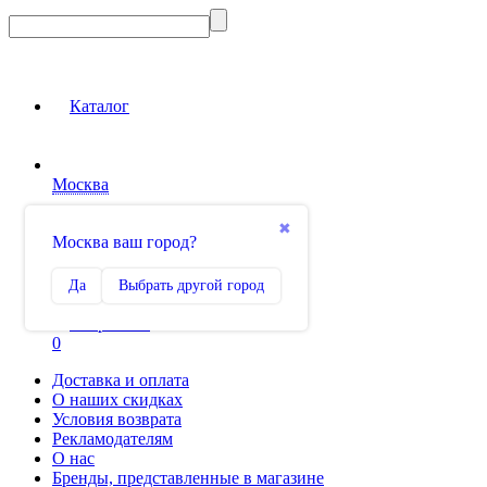
Каталог
Москва
Вход на сайт
✖
Москва ваш город?
Сравнение
Да
Выбрать другой город
0
Избранное
0
Доставка и оплата
О наших скидках
Условия возврата
Рекламодателям
О нас
Бренды, представленные в магазине