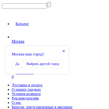
Каталог
Москва
Вход на сайт
✖
Москва ваш город?
Сравнение
Да
Выбрать другой город
0
Избранное
0
Доставка и оплата
О наших скидках
Условия возврата
Рекламодателям
О нас
Бренды, представленные в магазине