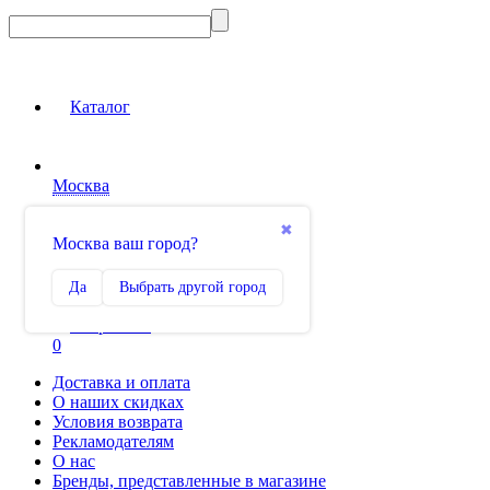
Каталог
Москва
Вход на сайт
✖
Москва ваш город?
Сравнение
Да
Выбрать другой город
0
Избранное
0
Доставка и оплата
О наших скидках
Условия возврата
Рекламодателям
О нас
Бренды, представленные в магазине