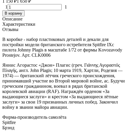
1 150
₽
1 650
₽
1
1
В корзину
Описание
Характеристики
Отзывы
В коробке - набор пластиковых деталей и декали для
постройки модели британского истребителя Spitfire IXc
пилота Johnny Plagis в масштабе 1/72 от фирмы Kovozavody
Prostejov. Арт. CLK0006
Яннис Агорастос «Джон» Плагис (греч. Γιάννης Αγοραστός
Πλαγής, англ. John Plagis; 10 марта 1919, Хартли, Родезия —
1974) — британский лётчик греческого происхождения,
принимавший участие во Второй мировой войне, ас. Будучи
греческим гражданином, воевал в рядах британской
королевской авиации (RAF). Награждён орденом «За
выдающиеся заслуги» и крестом «За выдающиеся лётные
заслуги» за свои 19 признанных личных побед. Закончил
войну в звании майора авиации.
Фирма-производитель самолёта
Spitfire
Брэнд