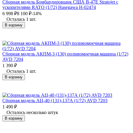
Сборная модель Бомбардировщик США B-47E Stratojet c
ускорителями RATO (1/72) Hasegawa H-02474
6 998
₽
8 100
₽
-14%
Осталась 1 шт.
В корзину
Сборная модель АКПМ-3 (130) поливомоечная машина (1/72)
AVD 7204
1 390
₽
Осталась 1 шт.
В корзину
Сборная модель АЦ-40 (131)-137А (1/72) AVD 7203
1 490
₽
Осталось несколько штук
В корзину