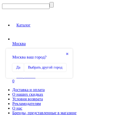
Каталог
Москва
Вход на сайт
✖
Москва ваш город?
Сравнение
Да
Выбрать другой город
0
Избранное
0
Доставка и оплата
О наших скидках
Условия возврата
Рекламодателям
О нас
Бренды, представленные в магазине