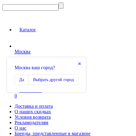
Каталог
Москва
Вход на сайт
✖
Москва ваш город?
Сравнение
Да
Выбрать другой город
0
Избранное
0
Доставка и оплата
О наших скидках
Условия возврата
Рекламодателям
О нас
Бренды, представленные в магазине