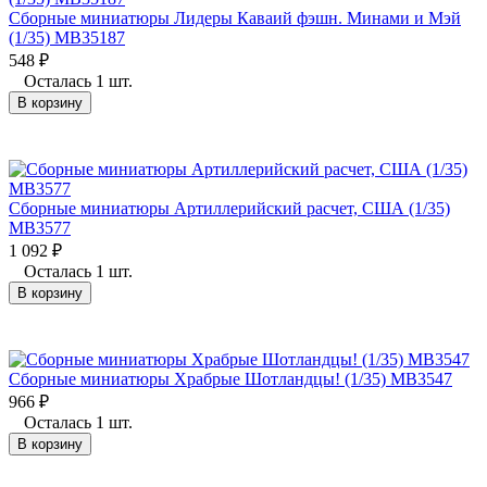
Сборные миниатюры Лидеры Каваий фэшн. Минами и Мэй
(1/35) MB35187
548
₽
Осталась 1 шт.
В корзину
Сборные миниатюры Артиллерийский расчет, США (1/35)
MB3577
1 092
₽
Осталась 1 шт.
В корзину
Сборные миниатюры Храбрые Шотландцы! (1/35) MB3547
966
₽
Осталась 1 шт.
В корзину