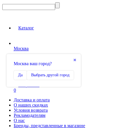
Каталог
Москва
Вход на сайт
✖
Москва ваш город?
Сравнение
Да
Выбрать другой город
0
Избранное
0
Доставка и оплата
О наших скидках
Условия возврата
Рекламодателям
О нас
Бренды, представленные в магазине