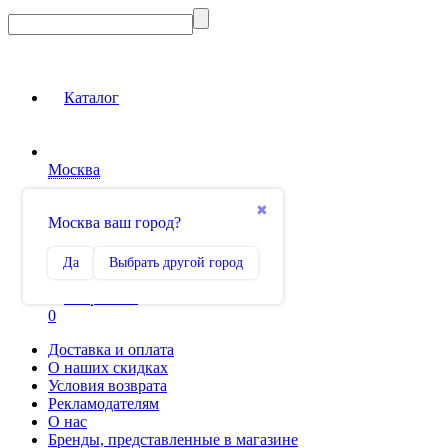
Каталог
Москва
Вход на сайт
✖
Москва ваш город?
Сравнение
Да
Выбрать другой город
0
Избранное
0
Доставка и оплата
О наших скидках
Условия возврата
Рекламодателям
О нас
Бренды, представленные в магазине