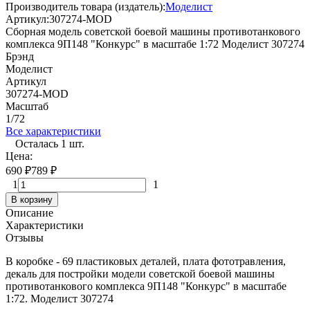
Производитель товара (издатель):
Моделист
Артикул:
307274-MOD
Сборная модель советской боевой машины противотанкового
комплекса 9П148 "Конкурс" в масштабе 1:72 Моделист 307274
Брэнд
Моделист
Артикул
307274-MOD
Масштаб
1/72
Все характеристики
Осталась 1 шт.
Цена:
690
₽
789
₽
1
1
В корзину
Описание
Характеристики
Отзывы
В коробке - 69 пластиковых деталей, плата фототравления,
декаль для постройки модели советской боевой машины
противотанкового комплекса 9П148 "Конкурс" в масштабе
1:72. Моделист 307274