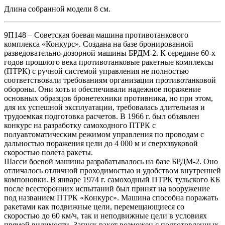
Длина собранной модели 8 см.
9П148 – Советская боевая машина противотанкового
комплекса «Конкурс». Создана на базе бронированной
разведовательно-дозорной машины БРДМ-2. К середине 60-х
годов прошлого века противотанковые ракетные комплексы
(ПТРК) с ручной системой управления не полностью
соответствовали требованиям организации противотанковой
обороны. Они хоть и обеспечивали надежное поражение
основных образцов бронетехники противника, но при этом,
для их успешной эксплуатации, требовалась длительная и
трудоемкая подготовка расчетов. В 1966 г. был объявлен
конкурс на разработку самоходного ПТРК с
полуавтоматическим режимом управления по проводам с
дальностью поражения цели до 4 000 м и сверхзвуковой
скоростью полета ракеты.
Шасси боевой машины разрабатывалось на базе БРДМ-2. Оно
отличалось отличной проходимостью и удобством внутренней
компоновки. В январе 1974 г. самоходный ПТРК тульского КБ
после всесторонних испытаний был принят на вооружение
под названием ПТРК «Конкурс». Машина способна поражать
ракетами как подвижные цели, перемещающиеся со
скоростью до 60 км/ч, так и неподвижные цели в условиях
прямой видимости. Запуск ракет возможен с подготовленных