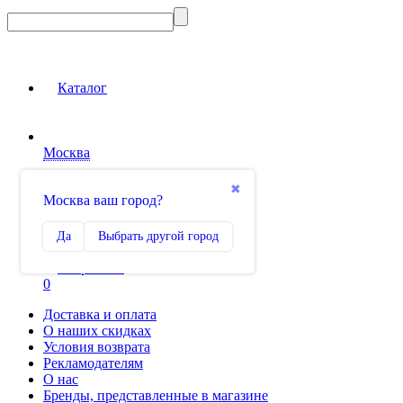
Каталог
Москва
Вход на сайт
✖
Москва ваш город?
Сравнение
Да
Выбрать другой город
0
Избранное
0
Доставка и оплата
О наших скидках
Условия возврата
Рекламодателям
О нас
Бренды, представленные в магазине