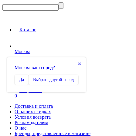
Каталог
Москва
Вход на сайт
✖
Москва ваш город?
Сравнение
Да
Выбрать другой город
0
Избранное
0
Доставка и оплата
О наших скидках
Условия возврата
Рекламодателям
О нас
Бренды, представленные в магазине