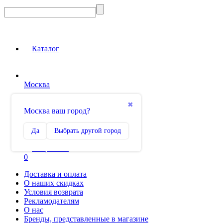
Каталог
Москва
Вход на сайт
✖
Москва ваш город?
Сравнение
Да
Выбрать другой город
0
Избранное
0
Доставка и оплата
О наших скидках
Условия возврата
Рекламодателям
О нас
Бренды, представленные в магазине