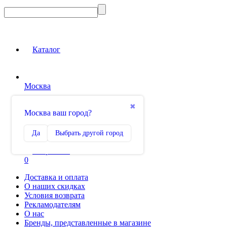
Каталог
Москва
Вход на сайт
✖
Москва ваш город?
Сравнение
Да
Выбрать другой город
0
Избранное
0
Доставка и оплата
О наших скидках
Условия возврата
Рекламодателям
О нас
Бренды, представленные в магазине