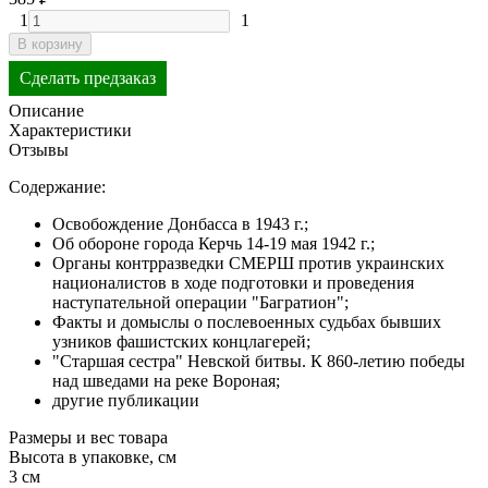
1
1
В корзину
Сделать предзаказ
Описание
Характеристики
Отзывы
Содержание:
Освобождение Донбасса в 1943 г.;
Об обороне города Керчь 14-19 мая 1942 г.;
Органы контрразведки СМЕРШ против украинских
националистов в ходе подготовки и проведения
наступательной операции "Багратион";
Факты и домыслы о послевоенных судьбах бывших
узников фашистских концлагерей;
"Старшая сестра" Невской битвы. К 860-летию победы
над шведами на реке Вороная;
другие публикации
Размеры и вес товара
Высота в упаковке, см
3 см