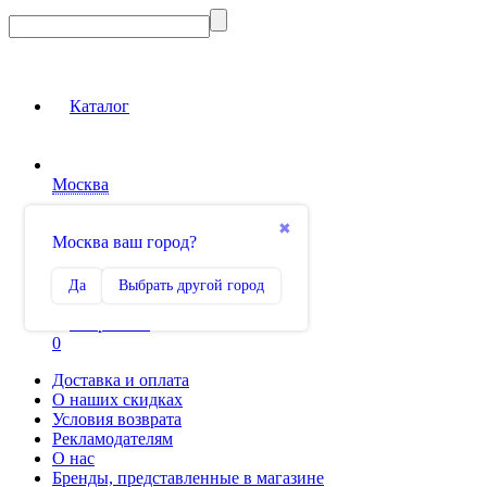
Каталог
Москва
Вход на сайт
✖
Москва ваш город?
Сравнение
Да
Выбрать другой город
0
Избранное
0
Доставка и оплата
О наших скидках
Условия возврата
Рекламодателям
О нас
Бренды, представленные в магазине