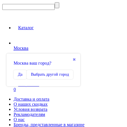
Каталог
Москва
Вход на сайт
✖
Москва ваш город?
Сравнение
Да
Выбрать другой город
0
Избранное
0
Доставка и оплата
О наших скидках
Условия возврата
Рекламодателям
О нас
Бренды, представленные в магазине