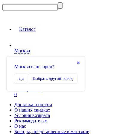
Каталог
Москва
Вход на сайт
✖
Москва ваш город?
Сравнение
Да
Выбрать другой город
0
Избранное
0
Доставка и оплата
О наших скидках
Условия возврата
Рекламодателям
О нас
Бренды, представленные в магазине