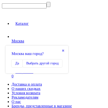
Каталог
Москва
Вход на сайт
✖
Москва ваш город?
Сравнение
Да
Выбрать другой город
0
Избранное
0
Доставка и оплата
О наших скидках
Условия возврата
Рекламодателям
О нас
Бренды, представленные в магазине