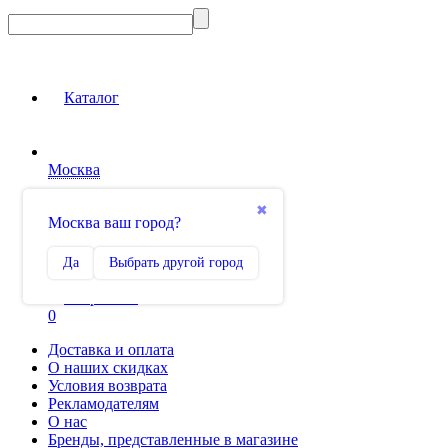
Каталог
Москва
Вход на сайт
✖
Москва ваш город?
Сравнение
Да
Выбрать другой город
0
Избранное
0
Доставка и оплата
О наших скидках
Условия возврата
Рекламодателям
О нас
Бренды, представленные в магазине