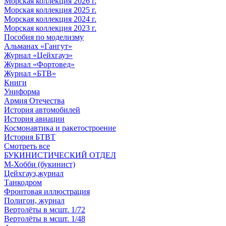
Морская коллекция 2026 г.
Морская коллекция 2025 г.
Морская коллекция 2024 г.
Морская коллекция 2023 г.
Пособия по моделизму
Альманах «Гангут»
Журнал «Цейхгауз»
Журнал «Фортовед»
Журнал «БТВ»
Книги
Униформа
Армия Отечества
История автомобилей
История авиации
Космонавтика и ракетостроение
История БТВТ
Смотреть все
БУКИНИСТИЧЕСКИЙ ОТДЕЛ
М-Хобби (букинист)
Цейхгауз,журнал
Танкодром
Фронтовая иллюстрация
Полигон, журнал
Вертолёты в мсшт. 1/72
Вертолёты в мсшт. 1/48