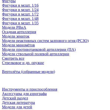
Фигуры
Фигурки в мсшт. 1/16
Фигурки в мсшт. 1/24
Фигурки в мсшт. 1/72
Фигурки в мсшт. 1/48
Фигурки в мсшт. 1/35
Модели РВиА
Осадная артиллерия
Модели зениток
Модели реактивных систем залпового огня (РСЗО)
Модели миномётов
Модели противотанковой артиллерии (ПА)
Модели ствольной полевой артиллерии
Смотреть все
Стрелковое и др. оружие
Вертолёты (собранные модели)
Инструменты и приспособления
Аксессуары для аэрографа
Детский раздел
Детская литература
Модели для детей