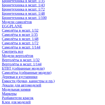
Бронетехника в мсшт. 1/35
Бронетехника в мсшт. 1/43
Бронетехника в мсшт. 1/72
Бронетехника в мсшт. 1/48
Бронетехника в мсшт. 1/100
Модели самолётов
EGGPLANE
Самолёты в мсшт. 1/32
Самолёты в мсшт 1/35
Самолёты в мсшт. 1/48
Самолёты в мсшт. 1/72
Самолёты в мсшт. 1/144
Смотреть все
Модели вертолётов
Вертолёты в мсшт. 1/32
Вертолёты в мсшт. 1/144
БТВТ (собранные модели)
Самолёты (собранные модели)
Деревья и кустарники
Ёмкости (бочки, канистры и пр.)
Декали для автомоделей
Модельная химия
Маркеры
Разбавители красок
Клеи для моделей