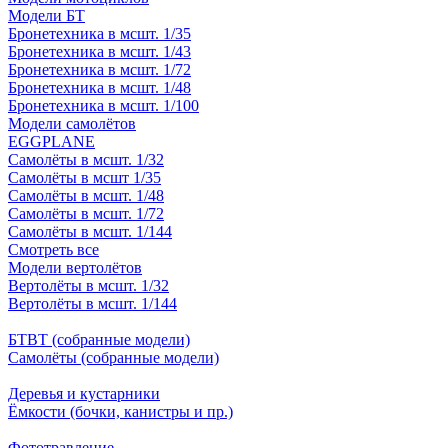
Модели БТ
Бронетехника в мсшт. 1/35
Бронетехника в мсшт. 1/43
Бронетехника в мсшт. 1/72
Бронетехника в мсшт. 1/48
Бронетехника в мсшт. 1/100
Модели самолётов
EGGPLANE
Самолёты в мсшт. 1/32
Самолёты в мсшт 1/35
Самолёты в мсшт. 1/48
Самолёты в мсшт. 1/72
Самолёты в мсшт. 1/144
Смотреть все
Модели вертолётов
Вертолёты в мсшт. 1/32
Вертолёты в мсшт. 1/144
БТВТ (собранные модели)
Самолёты (собранные модели)
Деревья и кустарники
Ёмкости (бочки, канистры и пр.)
Фототравление