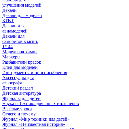
улучшения моделей
Декали
Декали для моделей
БТВТ
Декали для
авиамоделей
Декали для
самолётов в мсшт.
1/144
Модельная химия
Маркеры
Разбавители красок
Клеи для моделей
Инструменты и приспособления
Аксессуары для
аэрографа
Детский раздел
Детская литература
Журналы для детей
Наука и Техника для юных инженеров
Весёлые уроки
Отчего и почему
Журнал «Мир техники для детей»
Журнал «Неизвестная история»