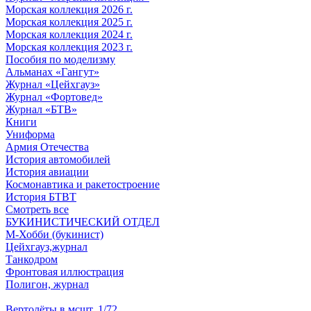
Морская коллекция 2026 г.
Морская коллекция 2025 г.
Морская коллекция 2024 г.
Морская коллекция 2023 г.
Пособия по моделизму
Альманах «Гангут»
Журнал «Цейхгауз»
Журнал «Фортовед»
Журнал «БТВ»
Книги
Униформа
Армия Отечества
История автомобилей
История авиации
Космонавтика и ракетостроение
История БТВТ
Смотреть все
БУКИНИСТИЧЕСКИЙ ОТДЕЛ
М-Хобби (букинист)
Цейхгауз,журнал
Танкодром
Фронтовая иллюстрация
Полигон, журнал
Вертолёты в мсшт. 1/72