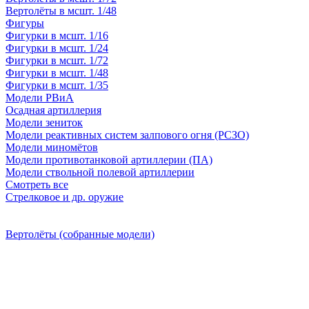
Вертолёты в мсшт. 1/48
Фигуры
Фигурки в мсшт. 1/16
Фигурки в мсшт. 1/24
Фигурки в мсшт. 1/72
Фигурки в мсшт. 1/48
Фигурки в мсшт. 1/35
Модели РВиА
Осадная артиллерия
Модели зениток
Модели реактивных систем залпового огня (РСЗО)
Модели миномётов
Модели противотанковой артиллерии (ПА)
Модели ствольной полевой артиллерии
Смотреть все
Стрелковое и др. оружие
Вертолёты (собранные модели)