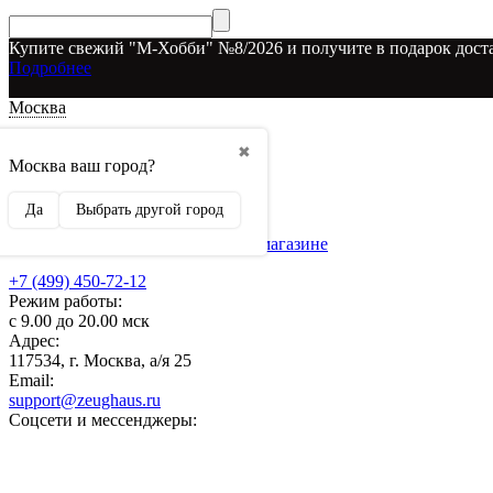
Купите свежий "М-Хобби" №8/2026 и получите в подарок доста
Подробнее
Москва
Доставка и оплата
✖
О наших скидках
Москва ваш город?
Условия возврата
Рекламодателям
Да
Выбрать другой город
О нас
Бренды, представленные в магазине
+7 (499) 450-72-12
Режим работы:
с 9.00 до 20.00 мск
Адрес:
117534, г. Москва, а/я 25
Email:
support@zeughaus.ru
Соцсети и мессенджеры: