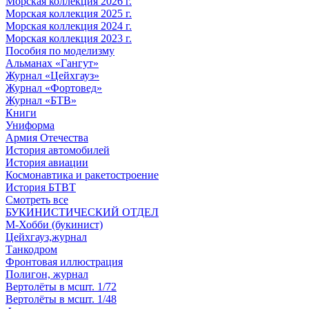
Морская коллекция 2026 г.
Морская коллекция 2025 г.
Морская коллекция 2024 г.
Морская коллекция 2023 г.
Пособия по моделизму
Альманах «Гангут»
Журнал «Цейхгауз»
Журнал «Фортовед»
Журнал «БТВ»
Книги
Униформа
Армия Отечества
История автомобилей
История авиации
Космонавтика и ракетостроение
История БТВТ
Смотреть все
БУКИНИСТИЧЕСКИЙ ОТДЕЛ
М-Хобби (букинист)
Цейхгауз,журнал
Танкодром
Фронтовая иллюстрация
Полигон, журнал
Вертолёты в мсшт. 1/72
Вертолёты в мсшт. 1/48