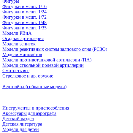
Фигуры
Фигурки в мсшт. 1/16
Фигурки в мсшт. 1/24
Фигурки в мсшт. 1/72
Фигурки в мсшт. 1/48
Фигурки в мсшт. 1/35
Модели РВиА
Осадная артиллерия
Модели зениток
Модели реактивных систем залпового огня (РСЗО)
Модели миномётов
Модели противотанковой артиллерии (ПА)
Модели ствольной полевой артиллерии
Смотреть все
Стрелковое и др. оружие
Вертолёты (собранные модели)
Инструменты и приспособления
Аксессуары для аэрографа
Детский раздел
Детская литература
Модели для детей