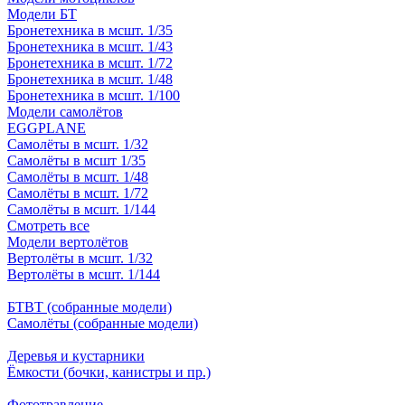
Модели БТ
Бронетехника в мсшт. 1/35
Бронетехника в мсшт. 1/43
Бронетехника в мсшт. 1/72
Бронетехника в мсшт. 1/48
Бронетехника в мсшт. 1/100
Модели самолётов
EGGPLANE
Самолёты в мсшт. 1/32
Самолёты в мсшт 1/35
Самолёты в мсшт. 1/48
Самолёты в мсшт. 1/72
Самолёты в мсшт. 1/144
Смотреть все
Модели вертолётов
Вертолёты в мсшт. 1/32
Вертолёты в мсшт. 1/144
БТВТ (собранные модели)
Самолёты (собранные модели)
Деревья и кустарники
Ёмкости (бочки, канистры и пр.)
Фототравление