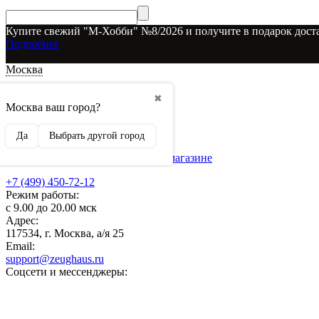
Купите свежий "М-Хобби" №8/2026 и получите в подарок доста
Подробнее
Москва
Доставка и оплата
✖
О наших скидках
Москва ваш город?
Условия возврата
Рекламодателям
Да
Выбрать другой город
О нас
Бренды, представленные в магазине
+7 (499) 450-72-12
Режим работы:
с 9.00 до 20.00 мск
Адрес:
117534, г. Москва, а/я 25
Email:
support@zeughaus.ru
Соцсети и мессенджеры: