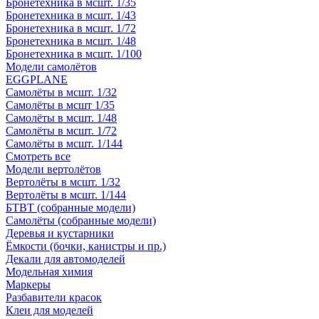
Бронетехника в мсшт. 1/35
Бронетехника в мсшт. 1/43
Бронетехника в мсшт. 1/72
Бронетехника в мсшт. 1/48
Бронетехника в мсшт. 1/100
Модели самолётов
EGGPLANE
Самолёты в мсшт. 1/32
Самолёты в мсшт 1/35
Самолёты в мсшт. 1/48
Самолёты в мсшт. 1/72
Самолёты в мсшт. 1/144
Смотреть все
Модели вертолётов
Вертолёты в мсшт. 1/32
Вертолёты в мсшт. 1/144
БТВТ (собранные модели)
Самолёты (собранные модели)
Деревья и кустарники
Ёмкости (бочки, канистры и пр.)
Декали для автомоделей
Модельная химия
Маркеры
Разбавители красок
Клеи для моделей