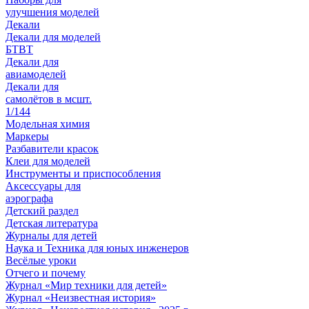
улучшения моделей
Декали
Декали для моделей
БТВТ
Декали для
авиамоделей
Декали для
самолётов в мсшт.
1/144
Модельная химия
Маркеры
Разбавители красок
Клеи для моделей
Инструменты и приспособления
Аксессуары для
аэрографа
Детский раздел
Детская литература
Журналы для детей
Наука и Техника для юных инженеров
Весёлые уроки
Отчего и почему
Журнал «Мир техники для детей»
Журнал «Неизвестная история»