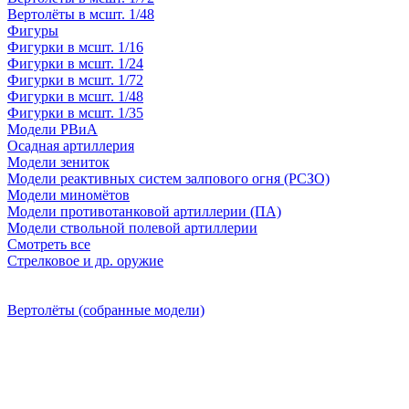
Вертолёты в мсшт. 1/48
Фигуры
Фигурки в мсшт. 1/16
Фигурки в мсшт. 1/24
Фигурки в мсшт. 1/72
Фигурки в мсшт. 1/48
Фигурки в мсшт. 1/35
Модели РВиА
Осадная артиллерия
Модели зениток
Модели реактивных систем залпового огня (РСЗО)
Модели миномётов
Модели противотанковой артиллерии (ПА)
Модели ствольной полевой артиллерии
Смотреть все
Стрелковое и др. оружие
Вертолёты (собранные модели)