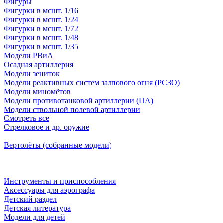
Фигуры
Фигурки в мсшт. 1/16
Фигурки в мсшт. 1/24
Фигурки в мсшт. 1/72
Фигурки в мсшт. 1/48
Фигурки в мсшт. 1/35
Модели РВиА
Осадная артиллерия
Модели зениток
Модели реактивных систем залпового огня (РСЗО)
Модели миномётов
Модели противотанковой артиллерии (ПА)
Модели ствольной полевой артиллерии
Смотреть все
Стрелковое и др. оружие
Вертолёты (собранные модели)
Инструменты и приспособления
Аксессуары для аэрографа
Детский раздел
Детская литература
Модели для детей