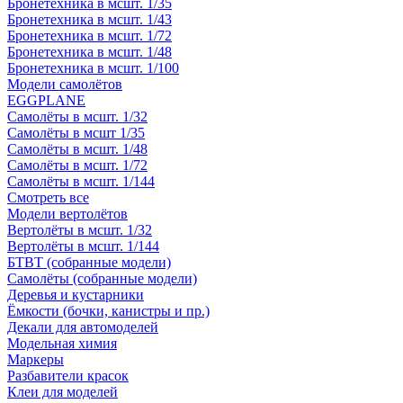
Бронетехника в мсшт. 1/35
Бронетехника в мсшт. 1/43
Бронетехника в мсшт. 1/72
Бронетехника в мсшт. 1/48
Бронетехника в мсшт. 1/100
Модели самолётов
EGGPLANE
Самолёты в мсшт. 1/32
Самолёты в мсшт 1/35
Самолёты в мсшт. 1/48
Самолёты в мсшт. 1/72
Самолёты в мсшт. 1/144
Смотреть все
Модели вертолётов
Вертолёты в мсшт. 1/32
Вертолёты в мсшт. 1/144
БТВТ (собранные модели)
Самолёты (собранные модели)
Деревья и кустарники
Ёмкости (бочки, канистры и пр.)
Декали для автомоделей
Модельная химия
Маркеры
Разбавители красок
Клеи для моделей