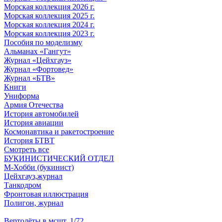
Морская коллекция 2026 г.
Морская коллекция 2025 г.
Морская коллекция 2024 г.
Морская коллекция 2023 г.
Пособия по моделизму
Альманах «Гангут»
Журнал «Цейхгауз»
Журнал «Фортовед»
Журнал «БТВ»
Книги
Униформа
Армия Отечества
История автомобилей
История авиации
Космонавтика и ракетостроение
История БТВТ
Смотреть все
БУКИНИСТИЧЕСКИЙ ОТДЕЛ
М-Хобби (букинист)
Цейхгауз,журнал
Танкодром
Фронтовая иллюстрация
Полигон, журнал
Вертолёты в мсшт. 1/72