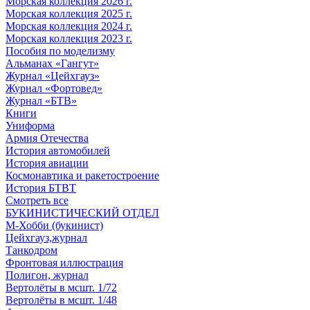
Морская коллекция 2026 г.
Морская коллекция 2025 г.
Морская коллекция 2024 г.
Морская коллекция 2023 г.
Пособия по моделизму
Альманах «Гангут»
Журнал «Цейхгауз»
Журнал «Фортовед»
Журнал «БТВ»
Книги
Униформа
Армия Отечества
История автомобилей
История авиации
Космонавтика и ракетостроение
История БТВТ
Смотреть все
БУКИНИСТИЧЕСКИЙ ОТДЕЛ
М-Хобби (букинист)
Цейхгауз,журнал
Танкодром
Фронтовая иллюстрация
Полигон, журнал
Вертолёты в мсшт. 1/72
Вертолёты в мсшт. 1/48