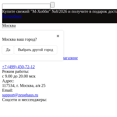
Купите свежий "М-Хобби" №8/2026 и получите в подарок доста
Подробнее
Москва
Доставка и оплата
✖
О наших скидках
Москва ваш город?
Условия возврата
Рекламодателям
Да
Выбрать другой город
О нас
Бренды, представленные в магазине
+7 (499) 450-72-12
Режим работы:
с 9.00 до 20.00 мск
Адрес:
117534, г. Москва, а/я 25
Email:
support@zeughaus.ru
Соцсети и мессенджеры: