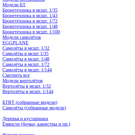
Модели БТ
Бронетехника в мсшт. 1/35
Бронетехника в мсшт. 1/43
Бронетехника в мсшт. 1/72
Бронетехника в мсшт. 1/48
Бронетехника в мсшт. 1/100
Модели самолётов
EGGPLANE
Самолёты в мсшт. 1/32
Самолёты в мсшт 1/35
Самолёты в мсшт. 1/48
Самолёты в мсшт. 1/72
Самолёты в мсшт. 1/144
Смотреть все
Модели вертолётов
Вертолёты в мсшт. 1/32
Вертолёты в мсшт. 1/144
БТВТ (собранные модели)
Самолёты (собранные модели)
Деревья и кустарники
Ёмкости (бочки, канистры и пр.)
Фототравление