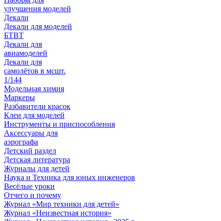
улучшения моделей
Декали
Декали для моделей
БТВТ
Декали для
авиамоделей
Декали для
самолётов в мсшт.
1/144
Модельная химия
Маркеры
Разбавители красок
Клеи для моделей
Инструменты и приспособления
Аксессуары для
аэрографа
Детский раздел
Детская литература
Журналы для детей
Наука и Техника для юных инженеров
Весёлые уроки
Отчего и почему
Журнал «Мир техники для детей»
Журнал «Неизвестная история»