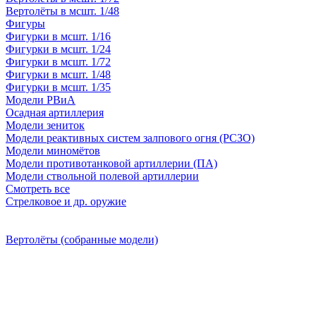
Вертолёты в мсшт. 1/48
Фигуры
Фигурки в мсшт. 1/16
Фигурки в мсшт. 1/24
Фигурки в мсшт. 1/72
Фигурки в мсшт. 1/48
Фигурки в мсшт. 1/35
Модели РВиА
Осадная артиллерия
Модели зениток
Модели реактивных систем залпового огня (РСЗО)
Модели миномётов
Модели противотанковой артиллерии (ПА)
Модели ствольной полевой артиллерии
Смотреть все
Стрелковое и др. оружие
Вертолёты (собранные модели)