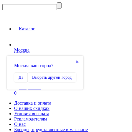
Каталог
Москва
Вход на сайт
✖
Москва ваш город?
Сравнение
Да
Выбрать другой город
0
Избранное
0
Доставка и оплата
О наших скидках
Условия возврата
Рекламодателям
О нас
Бренды, представленные в магазине