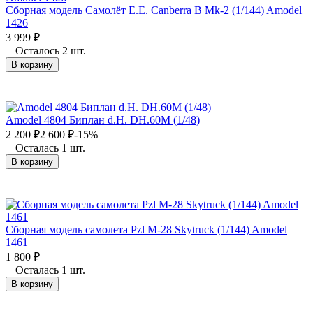
Сборная модель Самолёт E.E. Canberra B Mk-2 (1/144) Amodel
1426
3 999
₽
Осталось 2 шт.
В корзину
Amodel 4804 Биплан d.H. DH.60M (1/48)
2 200
₽
2 600
₽
-15%
Осталась 1 шт.
В корзину
Сборная модель самолета Pzl M-28 Skytruck (1/144) Amodel
1461
1 800
₽
Осталась 1 шт.
В корзину