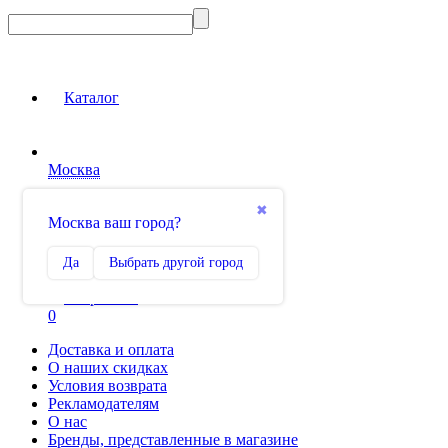
Каталог
Москва
Вход на сайт
✖
Москва ваш город?
Сравнение
Да
Выбрать другой город
0
Избранное
0
Доставка и оплата
О наших скидках
Условия возврата
Рекламодателям
О нас
Бренды, представленные в магазине