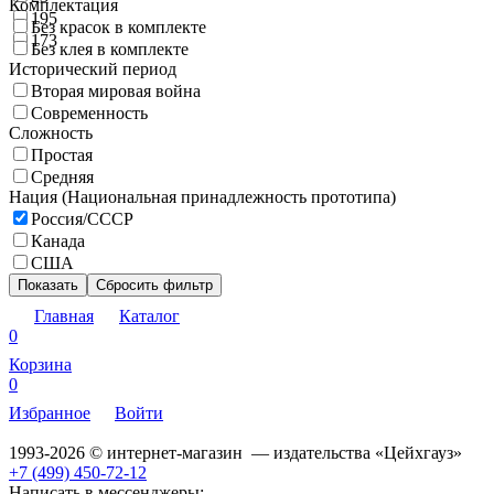
Комплектация
195
Без красок в комплекте
173
Без клея в комплекте
Исторический период
Вторая мировая война
Современность
Сложность
Простая
Средняя
Нация (Национальная принадлежность прототипа)
Россия/СССР
Канада
США
Показать
Сбросить фильтр
Главная
Каталог
0
Корзина
0
Избранное
Войти
1993-2026 © интернет-магазин — издательства «Цейхгауз»
+7 (499) 450-72-12
Написать в мессенджеры: