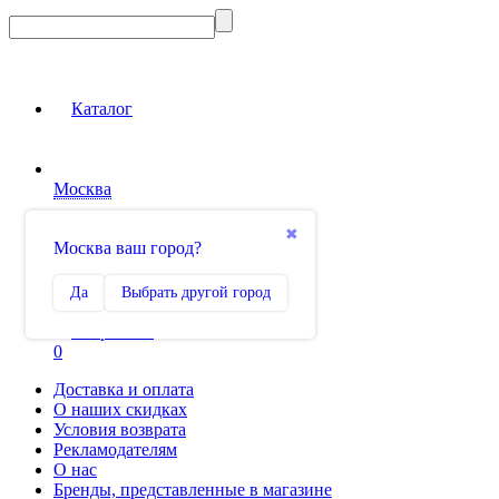
Каталог
Москва
Вход на сайт
✖
Москва ваш город?
Сравнение
Да
Выбрать другой город
0
Избранное
0
Доставка и оплата
О наших скидках
Условия возврата
Рекламодателям
О нас
Бренды, представленные в магазине