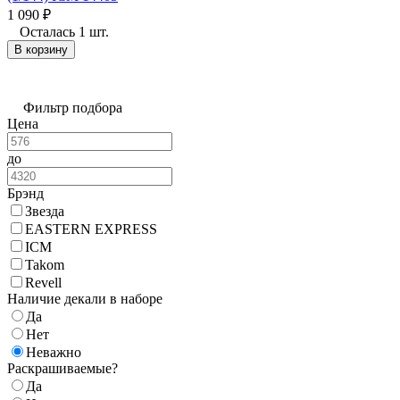
1 090
₽
Осталась 1 шт.
В корзину
Фильтр подбора
Цена
до
Брэнд
Звезда
EASTERN EXPRESS
ICM
Takom
Revell
Наличие декали в наборе
Да
Нет
Неважно
Раскрашиваемые?
Да