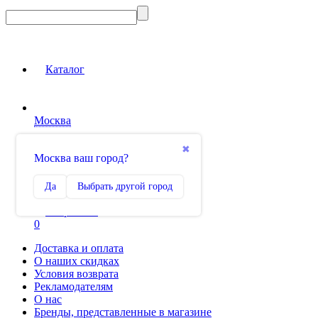
Каталог
Москва
Вход на сайт
✖
Москва ваш город?
Сравнение
Да
Выбрать другой город
0
Избранное
0
Доставка и оплата
О наших скидках
Условия возврата
Рекламодателям
О нас
Бренды, представленные в магазине