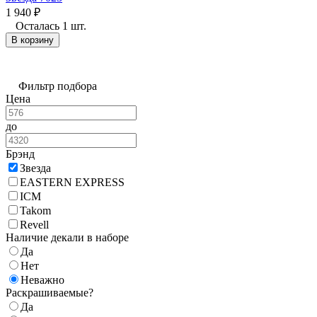
1 940
₽
Осталась 1 шт.
В корзину
Фильтр подбора
Цена
до
Брэнд
Звезда
EASTERN EXPRESS
ICM
Takom
Revell
Наличие декали в наборе
Да
Нет
Неважно
Раскрашиваемые?
Да