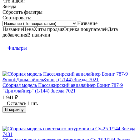
Что ищем:
Звезда
Сбросить фильтры
Сортировать:
Название
Название
Цена
Хиты продаж
Оценка
покупателей
Дата
добавления
В наличии
Фильтры
Сборная модель Пассажирский авиалайнер Боинг 787-9
"Дримлайнер" (1/144) Звезда 7021
1 941
₽
Осталась 1 шт.
В корзину
Сборная модель советского штурмовика Су-25 1/144 Звезда