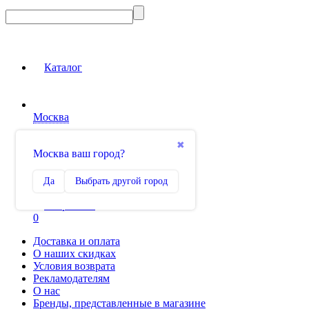
Каталог
Москва
Вход на сайт
✖
Москва ваш город?
Сравнение
Да
Выбрать другой город
0
Избранное
0
Доставка и оплата
О наших скидках
Условия возврата
Рекламодателям
О нас
Бренды, представленные в магазине