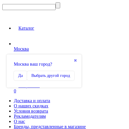
Каталог
Москва
Вход на сайт
✖
Москва ваш город?
Сравнение
Да
Выбрать другой город
0
Избранное
0
Доставка и оплата
О наших скидках
Условия возврата
Рекламодателям
О нас
Бренды, представленные в магазине