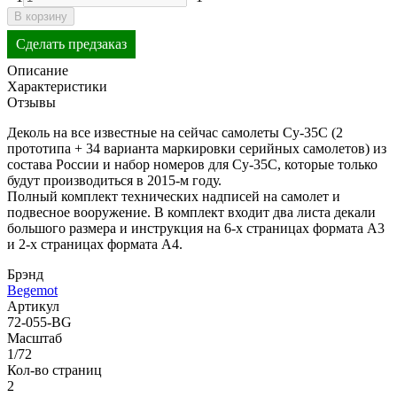
В корзину
Сделать предзаказ
Описание
Характеристики
Отзывы
Деколь на все известные на сейчас самолеты Су-35С (2
прототипа + 34 варианта маркировки серийных самолетов) из
состава России и набор номеров для Су-35С, которые только
будут производиться в 2015-м году.
Полный комплект технических надписей на самолет и
подвесное вооружение. В комплект входит два листа декали
большого размера и инструкция на 6-х страницах формата А3
и 2-х страницах формата А4.
Брэнд
Begemot
Артикул
72-055-BG
Масштаб
1/72
Кол-во страниц
2