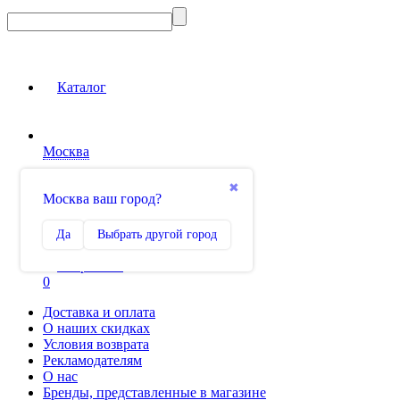
Каталог
Москва
Вход на сайт
✖
Москва ваш город?
Сравнение
Да
Выбрать другой город
0
Избранное
0
Доставка и оплата
О наших скидках
Условия возврата
Рекламодателям
О нас
Бренды, представленные в магазине