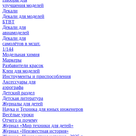
улучшения моделей
Декали
Декали для моделей
БТВТ
Декали для
авиамоделей
Декали для
самолётов в мсшт.
1/144
Модельная химия
Маркеры
Разбавители красок
Клеи для моделей
Инструменты и приспособления
Аксессуары для
аэрографа
Детский раздел
Детская литература
Журналы для детей
Наука и Техника для юных инженеров
Весёлые уроки
Отчего и почему
Журнал «Мир техники для детей»
Журнал «Неизвестная история»