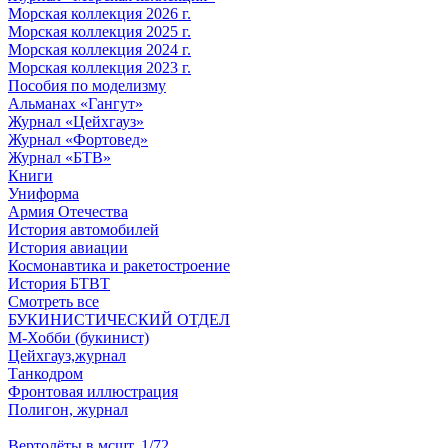
Морская коллекция 2026 г.
Морская коллекция 2025 г.
Морская коллекция 2024 г.
Морская коллекция 2023 г.
Пособия по моделизму
Альманах «Гангут»
Журнал «Цейхгауз»
Журнал «Фортовед»
Журнал «БТВ»
Книги
Униформа
Армия Отечества
История автомобилей
История авиации
Космонавтика и ракетостроение
История БТВТ
Смотреть все
БУКИНИСТИЧЕСКИЙ ОТДЕЛ
М-Хобби (букинист)
Цейхгауз,журнал
Танкодром
Фронтовая иллюстрация
Полигон, журнал
Вертолёты в мсшт. 1/72