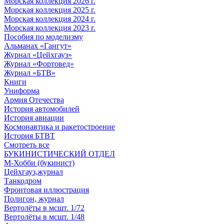
Морская коллекция 2026 г.
Морская коллекция 2025 г.
Морская коллекция 2024 г.
Морская коллекция 2023 г.
Пособия по моделизму
Альманах «Гангут»
Журнал «Цейхгауз»
Журнал «Фортовед»
Журнал «БТВ»
Книги
Униформа
Армия Отечества
История автомобилей
История авиации
Космонавтика и ракетостроение
История БТВТ
Смотреть все
БУКИНИСТИЧЕСКИЙ ОТДЕЛ
М-Хобби (букинист)
Цейхгауз,журнал
Танкодром
Фронтовая иллюстрация
Полигон, журнал
Вертолёты в мсшт. 1/72
Вертолёты в мсшт. 1/48