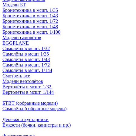
Модели БТ
Бронетехника в мсшт. 1/35
Бронетехника в мсшт. 1/43
Бронетехника в мсшт. 1/72
Бронетехника в мсшт. 1/48
Бронетехника в мсшт. 1/100
Модели самолётов
EGGPLANE
Самолёты в мсшт. 1/32
Самолёты в мсшт 1/35
Самолёты в мсшт. 1/48
Самолёты в мсшт. 1/72
Самолёты в мсшт. 1/144
Смотреть все
Модели вертолётов
Вертолёты в мсшт. 1/32
Вертолёты в мсшт. 1/144
БТВТ (собранные модели)
Самолёты (собранные модели)
Деревья и кустарники
Ёмкости (бочки, канистры и пр.)
Фототравление