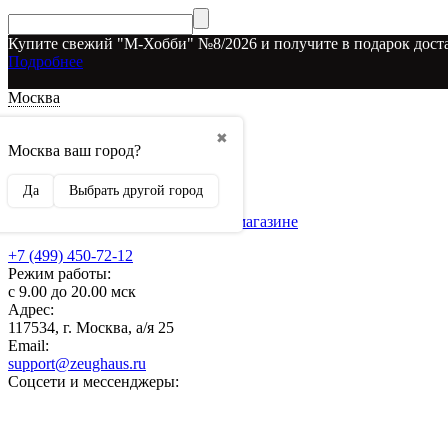
Купите свежий "М-Хобби" №8/2026 и получите в подарок доста
Подробнее
Москва
Доставка и оплата
✖
О наших скидках
Москва ваш город?
Условия возврата
Рекламодателям
Да
Выбрать другой город
О нас
Бренды, представленные в магазине
+7 (499) 450-72-12
Режим работы:
с 9.00 до 20.00 мск
Адрес:
117534, г. Москва, а/я 25
Email:
support@zeughaus.ru
Соцсети и мессенджеры: