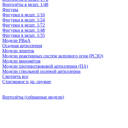
Вертолёты в мсшт. 1/48
Фигуры
Фигурки в мсшт. 1/16
Фигурки в мсшт. 1/24
Фигурки в мсшт. 1/72
Фигурки в мсшт. 1/48
Фигурки в мсшт. 1/35
Модели РВиА
Осадная артиллерия
Модели зениток
Модели реактивных систем залпового огня (РСЗО)
Модели миномётов
Модели противотанковой артиллерии (ПА)
Модели ствольной полевой артиллерии
Смотреть все
Стрелковое и др. оружие
Вертолёты (собранные модели)