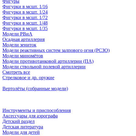
Фигуры
Фигурки в мсшт. 1/16
Фигурки в мсшт. 1/24
Фигурки в мсшт. 1/72
Фигурки в мсшт. 1/48
Фигурки в мсшт. 1/35
Модели РВиА
Осадная артиллерия
Модели зениток
Модели реактивных систем залпового огня (РСЗО)
Модели миномётов
Модели противотанковой артиллерии (ПА)
Модели ствольной полевой артиллерии
Смотреть все
Стрелковое и др. оружие
Вертолёты (собранные модели)
Инструменты и приспособления
Аксессуары для аэрографа
Детский раздел
Детская литература
Модели для детей