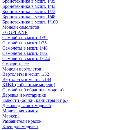
Бронетехника в мсшт. 1/35
Бронетехника в мсшт. 1/43
Бронетехника в мсшт. 1/72
Бронетехника в мсшт. 1/48
Бронетехника в мсшт. 1/100
Модели самолётов
EGGPLANE
Самолёты в мсшт. 1/32
Самолёты в мсшт 1/35
Самолёты в мсшт. 1/48
Самолёты в мсшт. 1/72
Самолёты в мсшт. 1/144
Смотреть все
Модели вертолётов
Вертолёты в мсшт. 1/32
Вертолёты в мсшт. 1/144
БТВТ (собранные модели)
Самолёты (собранные модели)
Деревья и кустарники
Ёмкости (бочки, канистры и пр.)
Декали для автомоделей
Модельная химия
Маркеры
Разбавители красок
Клеи для моделей