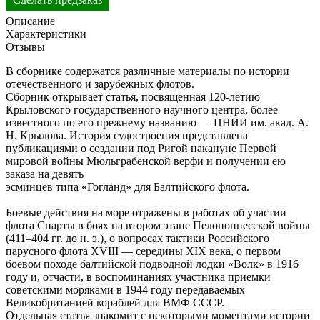
Описание
Характеристики
Отзывы
В сборнике содержатся различные материалы по истории
отечественного и зарубежных флотов.
Сборник открывает статья, посвященная 120-летию
Крыловского государственного научного центра, более
известного по его прежнему названию — ЦНИИ им. акад. А.
Н. Крылова. История судостроения представлена
публикациями о создании под Ригой накануне Первой
мировой войны Мюльграбенской верфи и получении ею
заказа на девять
эсминцев типа «Гогланд» для Балтийского флота.
Боевые действия на море отражены в работах об участии
флота Спарты в боях на втором этапе Пелопоннесской войны
(411–404 гг. до н. э.), о вопросах тактики Российского
парусного флота XVIII — середины XIX века, о первом
боевом походе балтийской подводной лодки «Волк» в 1916
году и, отчасти, в воспоминаниях участника приемки
советскими моряками в 1944 году передаваемых
Великобританией кораблей для ВМФ СССР.
Отдельная статья знакомит с некоторыми моментами истории