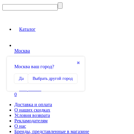
Каталог
Москва
Вход на сайт
✖
Москва ваш город?
Сравнение
Да
Выбрать другой город
0
Избранное
0
Доставка и оплата
О наших скидках
Условия возврата
Рекламодателям
О нас
Бренды, представленные в магазине